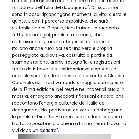
mito di quel cinema che ha a che fare con l'identità
fondativa dell'Italia del dopoguerra". Gli scatti non
sono in posa, ripropongono momenti di vita, dietro le
quinte. E così il percorso espositivo, che sarà
visitabile fino al 12 aprile, ricostruisce un racconto
fatto di immagini, parole e memorie, che
restituiscono i grandi protagonisti del cinema
italiano anche fuori dal set: una vera e propria
passeggiata audiovisiva, costruita a partire da
stampe storiche, archivi fotografici e registrazioni
tratte da interviste e testimonianze d'epoca. Un
capitolo speciale della mostra è dedicato a Claudia
Cardinale, cui il festival rende omaggio con il poster
della 17ma edizione. Nei testi e nei materiali audio in
mostra, emergono aneddoti, riflessioni e ricordi che
raccontano l'energia culturale dell'Italia del
dopoguerra. "Noi partivamo da zero - riecheggiano
le parole di Dino Risi - Lo zero subito dopo la guerra.
Era tutto possibile, più che in altri momenti. Eravamo
vivi dopo un disastro".