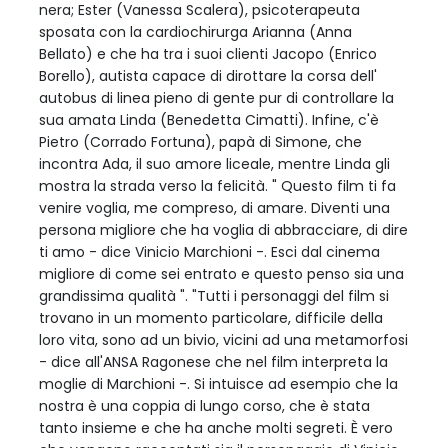
nera; Ester (Vanessa Scalera), psicoterapeuta
sposata con la cardiochirurga Arianna (Anna
Bellato) e che ha tra i suoi clienti Jacopo (Enrico
Borello), autista capace di dirottare la corsa dell'
autobus di linea pieno di gente pur di controllare la
sua amata Linda (Benedetta Cimatti). Infine, c'è
Pietro (Corrado Fortuna), papà di Simone, che
incontra Ada, il suo amore liceale, mentre Linda gli
mostra la strada verso la felicità. " Questo film ti fa
venire voglia, me compreso, di amare. Diventi una
persona migliore che ha voglia di abbracciare, di dire
ti amo - dice Vinicio Marchioni -. Esci dal cinema
migliore di come sei entrato e questo penso sia una
grandissima qualità ". "Tutti i personaggi del film si
trovano in un momento particolare, difficile della
loro vita, sono ad un bivio, vicini ad una metamorfosi
- dice all'ANSA Ragonese che nel film interpreta la
moglie di Marchioni -. Si intuisce ad esempio che la
nostra è una coppia di lungo corso, che è stata
tanto insieme e che ha anche molti segreti. È vero