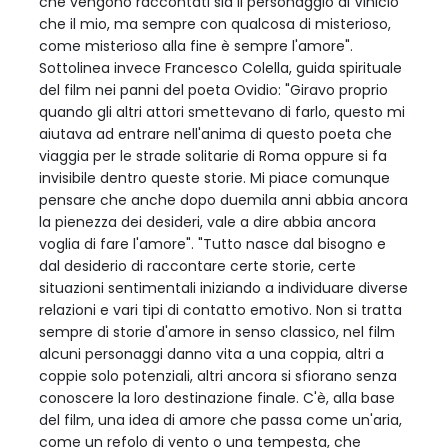
che vengono raccontati sia il personaggio di Vinicio
che il mio, ma sempre con qualcosa di misterioso,
come misterioso alla fine è sempre l'amore".
Sottolinea invece Francesco Colella, guida spirituale
del film nei panni del poeta Ovidio: "Giravo proprio
quando gli altri attori smettevano di farlo, questo mi
aiutava ad entrare nell'anima di questo poeta che
viaggia per le strade solitarie di Roma oppure si fa
invisibile dentro queste storie. Mi piace comunque
pensare che anche dopo duemila anni abbia ancora
la pienezza dei desideri, vale a dire abbia ancora
voglia di fare l'amore". "Tutto nasce dal bisogno e
dal desiderio di raccontare certe storie, certe
situazioni sentimentali iniziando a individuare diverse
relazioni e vari tipi di contatto emotivo. Non si tratta
sempre di storie d'amore in senso classico, nel film
alcuni personaggi danno vita a una coppia, altri a
coppie solo potenziali, altri ancora si sfiorano senza
conoscere la loro destinazione finale. C'è, alla base
del film, una idea di amore che passa come un'aria,
come un refolo di vento o una tempesta, che