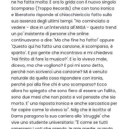
ne ha fatta molta. E ora lo grida con il nuovo singolo
Scomparso (Troppo Records) che con tono ironico
e liberatorio risponde al chiacchiericcio fatto sulla
sua assenza degli ultimi tempi. "Ho cominciato a
vedere - dice in un'intervista all'ANSA - questo trend
un po' insistente di persone che online
continuavano a dire: 'Ma che fine ha fatto!' oppure
'Questo qui ha fatto una canzone, è scomparso, è
sparito'. E poi gente che incontravo e mi chiedeva:
'Hai finito di fare la musica?'. E io la vivevo male,
dicevo, ma che vogliono? E poi mi sono detto,
perché non scriverci una canzone? Mi è venuto
naturale da quella cosa rispondere con ironia,
perché poi alla fine chi è uno scomparso? Ecco
allora ho spiegato che sono fiero di essere un fallito,
sono due mesi che non posto e voi pensate che sia
morto. E' una risposta ironica e anche sarcastica per
far capire come la vivevo io". Ndg che è iscritto al
Dams paragona la sua carriera alla 'struggle' che
vive uno studente universitario: "È come se tutti
sapessero i voti che prendo, le mie medie, quando