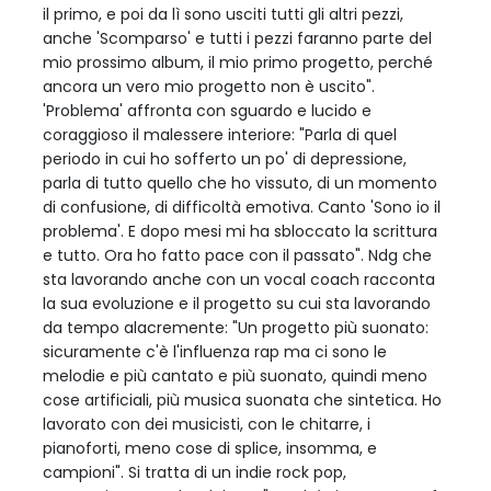
il primo, e poi da lì sono usciti tutti gli altri pezzi,
anche 'Scomparso' e tutti i pezzi faranno parte del
mio prossimo album, il mio primo progetto, perché
ancora un vero mio progetto non è uscito".
'Problema' affronta con sguardo e lucido e
coraggioso il malessere interiore: "Parla di quel
periodo in cui ho sofferto un po' di depressione,
parla di tutto quello che ho vissuto, di un momento
di confusione, di difficoltà emotiva. Canto 'Sono io il
problema'. E dopo mesi mi ha sbloccato la scrittura
e tutto. Ora ho fatto pace con il passato". Ndg che
sta lavorando anche con un vocal coach racconta
la sua evoluzione e il progetto su cui sta lavorando
da tempo alacremente: "Un progetto più suonato:
sicuramente c'è l'influenza rap ma ci sono le
melodie e più cantato e più suonato, quindi meno
cose artificiali, più musica suonata che sintetica. Ho
lavorato con dei musicisti, con le chitarre, i
pianoforti, meno cose di splice, insomma, e
campioni". Si tratta di un indie rock pop,