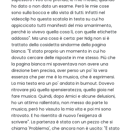
ho dato o non dato un esame. Però le mie cose
sono sulla bocca e alla vista di tutti. Infatti nel
videoclip ho questa scatola in testa su cui ho
appiccicato tutti manifesti del mio smarrimento,
perché io vivevo quella cosa lì, con quelle etichette
addosso". Ma una cosa è certa: per Ndg non si è
trattato della cosidetta sindorme della pagina
bianca. "È stato proprio un momento in cui ho
dovuto cercare delle risposte in me stesso. Più che
la pagina bianca mi spaventava non avere una
direzione ben precisa, aver perso un po' la vera
essenza che per me è la musica, che è esprimersi.
La mia testa era un po' andata in burnout. Dovevo
ritrovare più quella spensieratezza, quella gioia nel
fare musica. Quindi, dopo Amici e alcune delusioni,
ho un attimo rallentato, non messo da parte la
musica, però ho vissuto la mia vita e poi mi sono
ritrovato. E ho risentito di nuovo l'esigenza di
scrivere". La partenza è stata con un pezzo che si
chiama 'Problema', che ancora non è uscito: "È stato