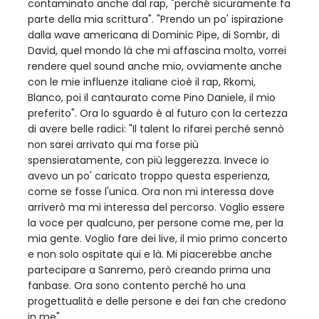
contaminato anche dal rap, "perché sicuramente fa
parte della mia scrittura". "Prendo un po' ispirazione
dalla wave americana di Dominic Pipe, di Sombr, di
David, quel mondo là che mi affascina molto, vorrei
rendere quel sound anche mio, ovviamente anche
con le mie influenze italiane cioè il rap, Rkomi,
Blanco, poi il cantaurato come Pino Daniele, il mio
preferito". Ora lo sguardo è al futuro con la certezza
di avere belle radici: "Il talent lo rifarei perché sennò
non sarei arrivato qui ma forse più
spensieratamente, con più leggerezza. Invece io
avevo un po' caricato troppo questa esperienza,
come se fosse l'unica. Ora non mi interessa dove
arriverò ma mi interessa del percorso. Voglio essere
la voce per qualcuno, per persone come me, per la
mia gente. Voglio fare dei live, il mio primo concerto
e non solo ospitate qui e là. Mi piacerebbe anche
partecipare a Sanremo, però creando prima una
fanbase. Ora sono contento perché ho una
progettualità e delle persone e dei fan che credono
in me".