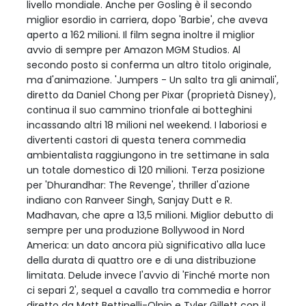
livello mondiale. Anche per Gosling è il secondo
miglior esordio in carriera, dopo 'Barbie', che aveva
aperto a 162 milioni. Il film segna inoltre il miglior
avvio di sempre per Amazon MGM Studios. Al
secondo posto si conferma un altro titolo originale,
ma d'animazione. 'Jumpers - Un salto tra gli animali',
diretto da Daniel Chong per Pixar (proprietà Disney),
continua il suo cammino trionfale ai botteghini
incassando altri 18 milioni nel weekend. I laboriosi e
divertenti castori di questa tenera commedia
ambientalista raggiungono in tre settimane in sala
un totale domestico di 120 milioni. Terza posizione
per 'Dhurandhar: The Revenge', thriller d'azione
indiano con Ranveer Singh, Sanjay Dutt e R.
Madhavan, che apre a 13,5 milioni. Miglior debutto di
sempre per una produzione Bollywood in Nord
America: un dato ancora più significativo alla luce
della durata di quattro ore e di una distribuzione
limitata. Delude invece l'avvio di 'Finché morte non
ci separi 2', sequel a cavallo tra commedia e horror
diretto da Matt Bettinelli-Olpin e Tyler Gillett con il