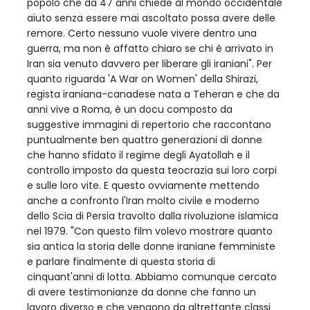
popolo che da 47 anni chiede al mondo occidentale
aiuto senza essere mai ascoltato possa avere delle
remore. Certo nessuno vuole vivere dentro una
guerra, ma non è affatto chiaro se chi è arrivato in
Iran sia venuto davvero per liberare gli iraniani". Per
quanto riguarda 'A War on Women' della Shirazi,
regista iraniana-canadese nata a Teheran e che da
anni vive a Roma, è un docu composto da
suggestive immagini di repertorio che raccontano
puntualmente ben quattro generazioni di donne
che hanno sfidato il regime degli Ayatollah e il
controllo imposto da questa teocrazia sui loro corpi
e sulle loro vite. E questo ovviamente mettendo
anche a confronto l'Iran molto civile e moderno
dello Scia di Persia travolto dalla rivoluzione islamica
nel 1979. "Con questo film volevo mostrare quanto
sia antica la storia delle donne iraniane femministe
e parlare finalmente di questa storia di
cinquant'anni di lotta. Abbiamo comunque cercato
di avere testimonianze da donne che fanno un
lavoro diverso e che vengono da altrettante classi