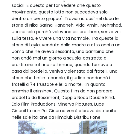
sociali. E questo per far vedere che questo
movimento, questo lotta non succedeva solo
dentro un certo gruppo". Troviamo così nel docu le
storie di Nika, Sarina, Hananeh, Aida, Amini, Mehrshad,
uccise solo perché volevano essere libere, senza veli
sulla testa, e vivere una vita normale. Tra queste la
storia di Leyla, venduta dalla madre a otto anni a un
uomo che ne aveva sessanta, una bambina che
non andò mai un giorno a scuola, costretta a
prostituirsi e il fine settimana, quando tornava a
casa dal bordello, veniva violentata dai fratelli. Una
storia che finì in tribunale, il giudice condannò i
fratelli a 74 frustate e lei a morte, «in quanto
ammise il crimine» . Questo film da non perdere
prodotto da Rosamont, Doppio Nodo Double Bind,
Eolo Film Productions, Minerva Pictures, Luce
Cinecittà con Rai Cinema verrà a breve distribuito
nelle sale italiane da Filmclub Distribuzione.