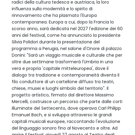
radici della cultura tedesca e austriaca, la loro
influenza sulla modernità e lo spirito di
rinnovamento che ha plasmato l'Europa
contemporanea. Europa a cui, dopo la Francia lo
scorso anno, sarà dedicata nel 2027 l'edizione dei 60
anni del festival, come ha annunciato la presidente
Silvia Polidori durante la presentazione del
programma a Perugia, nel salone d'Onore di palazzo
Donini: "Sarà un viaggio musicale e culturale che per
oltre due settimane trasformerà l'Umbria in una
vera e propria 'capitale mitteleuropea', dove il
dialogo tra tradizione e contemporaneità diventa il
filo conduttore di un cartellone diffuso tra teatri,
chiese, musei e luoghi simbolo del territorio". Il
progetto artistico, firmato dal direttore Massimo
Mercelli, costruisce un percorso che parte dalle corti
illuminate del Settecento, dove operava Carl Philipp
Emanuel Bach, e si sviluppa attraverso le grandi
capitali musicali europee, raccontando l'evoluzione
del linguaggio sonoro fino al Novecento e oltre. Ad
aprire il festival, giovedì 27 agosto al Teatro degli