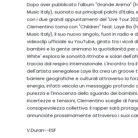
Dopo aver pubblicato l'album "Grande Anima" (ht
Music Italy), suonato sui principali palchi d'Itali
con i due grandi appuntamenti del "Live Tour 2025
Clementino torna con "Children" feat. Laye Ba (h
Music Italy), il suo nuovo singolo, fuori in radio 
videoclip ufficiale su YouTube, girato tra i vicoli 
bambini e la gente animano la quotidianità per 
White' esplora le sonorità ritmate e solari dell'
traccia dal respiro internazionale. L'incontro tra
dell'artista senegalese Laye Ba crea un groove 
barriere geografiche e culturali attraverso la fo
energia, infatti veicola un messaggio profondo d
purezza e l'innocenza dello sguardo dei bambini
incertezze e tensioni, Clementino sceglie di farsi 
consapevolezza collettiva. Il rapper sarà protag
annunciate prossimamente attraverso i suoi cana
V.Duran--ESF