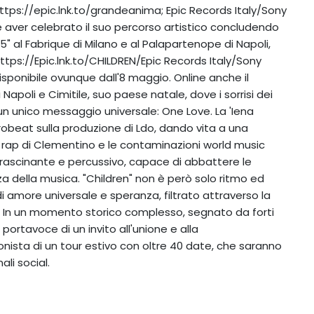
tps://epic.lnk.to/grandeanima; Epic Records Italy/Sony
a, e aver celebrato il suo percorso artistico concludendo
" al Fabrique di Milano e al Palapartenope di Napoli,
ttps://Epic.lnk.to/CHILDREN/Epic Records Italy/Sony
e disponibile ovunque dall'8 maggio. Online anche il
di Napoli e Cimitile, suo paese natale, dove i sorrisi dei
un unico messaggio universale: One Love. La 'Iena
afrobeat sulla produzione di Ldo, dando vita a una
 il rap di Clementino e le contaminazioni world music
trascinante e percussivo, capace di abbattere le
rza della musica. "Children" non è però solo ritmo ed
i amore universale e speranza, filtrato attraverso la
. In un momento storico complesso, segnato da forti
portavoce di un invito all'unione e alla
onista di un tour estivo con oltre 40 date, che saranno
li social.