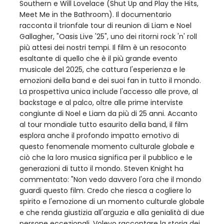
Southern e Will Lovelace (Shut Up and Play the Hits,
Meet Me in the Bathroom). Il documentario
racconta il trionfale tour di reunion di Liam e Noel
Gallagher, "Oasis Live '25", uno dei ritorni rock 'n' roll
più attesi dei nostri tempi. Il film è un resoconto
esaltante di quello che è il più grande evento
musicale del 2025, che cattura l'esperienza e le
emozioni della band e dei suoi fan in tutto il mondo.
La prospettiva unica include l'accesso alle prove, al
backstage e al palco, oltre alle prime interviste
congiunte di Noel e Liam da più di 25 anni. Accanto
al tour mondiale tutto esaurito della band, il film
esplora anche il profondo impatto emotivo di
questo fenomenale momento culturale globale e
ciò che la loro musica significa per il pubblico e le
generazioni di tutto il mondo. Steven Knight ha
commentato: "Non vedo davvero l'ora che il mondo
guardi questo film. Credo che riesca a cogliere lo
spirito e l'emozione di un momento culturale globale
e che renda giustizia all'arguzia e alla genialità di due
persone eccezionali. Volevo raccontare la storia dei