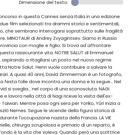
Dimensione del testo:
concorso in questa Cannes senza Italia in una edizione
ntidue film selezionati tra drammi storici e sentimentali,
co, che sembrano interrogarsi soprattutto sulle fragilità
cere. MINOTAUR di Andrey Zvyagintsev. Siamo in Russia
rovincia con moglie e figlio. Si trova ad affrontare
di questa rassicurante vita. NOTRE SALUT di Emmanuel
y, aspirando a ritagliarsi un posto nel nuovo regime.
tta Notre Salut. Henri vuole contribuire a salvare la
arari. A quasi 40 anni, David Zimmerman è un fotografo,
a festa folle dove incontra una donna e la segue... Nel
vid si sveglia... nel corpo di una sconosciuta. NAGI
 e lavora nella città di Nagi riceve la visita dell'ex-
 Taiwan. Mentre posa ogni sera per Yoriko, Yūri inizia a
László Nemes. Segue le vicende della figura storica di
urante l'occupazione nazista della Francia. LA VIE
lle, chirurga scrupolosa e primario di un reparto, è
 fondo è la vita che voleva. Quando però una scrittrice