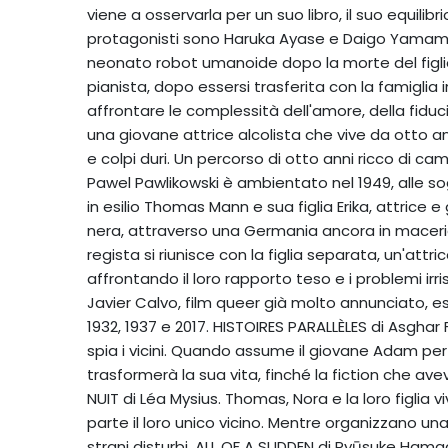
viene a osservarla per un suo libro, il suo equilibr
protagonisti sono Haruka Ayase e Daigo Yamamo
neonato robot umanoide dopo la morte del figli
pianista, dopo essersi trasferita con la famigli
affrontare le complessità dell'amore, della fidu
una giovane attrice alcolista che vive da otto ann
e colpi duri. Un percorso di otto anni ricco di c
Pawel Pawlikowski è ambientato nel 1949, alle so
in esilio Thomas Mann e sua figlia Erika, attrice e
nera, attraverso una Germania ancora in maceri
regista si riunisce con la figlia separata, un'attr
affrontando il loro rapporto teso e i problemi irr
Javier Calvo, film queer già molto annunciato, e
1932, 1937 e 2017. HISTOIRES PARALLÈLES di Asghar F
spia i vicini. Quando assume il giovane Adam per 
trasformerà la sua vita, finché la fiction che av
NUIT di Léa Mysius. Thomas, Nora e la loro figlia 
parte il loro unico vicino. Mentre organizzano una
strani disturbi. ALL OF A SUDDEN di Ryūsuke Ham