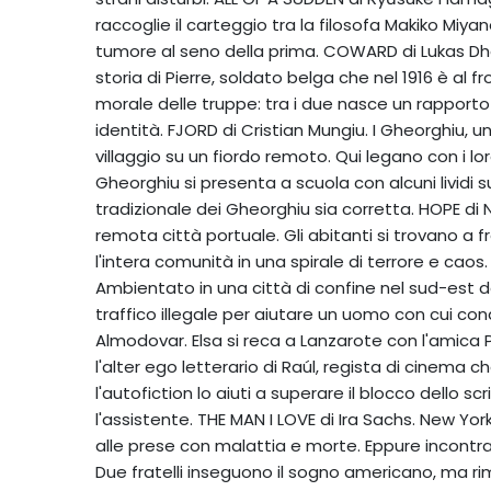
raccoglie il carteggio tra la filosofa Makiko Miy
tumore al seno della prima. COWARD di Lukas Dh
storia di Pierre, soldato belga che nel 1916 è al fro
morale delle truppe: tra i due nasce un rapporto
identità. FJORD di Cristian Mungiu. I Gheorghiu, 
villaggio su un fiordo remoto. Qui legano con i lor
Gheorghiu si presenta a scuola con alcuni lividi s
tradizionale dei Gheorghiu sia corretta. HOPE di N
remota città portuale. Gli abitanti si trovano 
l'intera comunità in una spirale di terrore e ca
Ambientato in una città di confine nel sud-est de
traffico illegale per aiutare un uomo con cui c
Almodovar. Elsa si reca a Lanzarote con l'amica Pa
l'alter ego letterario di Raúl, regista di cinema
l'autofiction lo aiuti a superare il blocco dello s
l'assistente. THE MAN I LOVE di Ira Sachs. New Yor
alle prese con malattia e morte. Eppure incontr
Due fratelli inseguono il sogno americano, ma ri