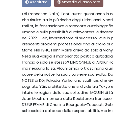
Ascoltare
Smettila di ascoltare
(di Francesco Gallo) Tanti autori quest'anno in 
che risulta tra le più ricche degli ultimi anni. Ve
thriller, la fantascienza e racconto autobiografi
umane e sulla possibilità di reinventarsi e rinas
nel 2022. Gleb, imprenditore di successo, vive in p
crescenti problemi professionali fino al crollo 
Marre. Nel 1940, Henri Marre arrivò da solo a Vich
Nella sua valigia, il manoscritto politico autodida
Francia o solo se stesso? L'INCONNUE di Arthur H
ma nessuno lo sa. Alcuni amici lo trascinano a un
cuore della notte, la sua vita viene sconvolta. Da
NOTES di Kōji Fukada. Yoriko, una scultrice, che vive
cognata Yūri, architetto che si divide tra Tokyo e
intuire le ragioni della sua solitudine. MOULIN di 
Jean Moulin, membro della Resistenza francese d
D'UNE FEMME di Charline Bourgeois-Tacquet. Gabrie
schiacciata dal peso delle responsabilità, ma in