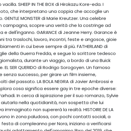
io vacilla. SHEEP IN THE BOX di Hirokazu Kore-eda. I
to, che interpretano una coppia che accoglie un
o. GENTLE MONSTER di Marie Kreutzer. Una celebre
a in campagna, scopre una verità che la costringe ad
cia e dell'inganno. GARANCE di Jeanne Herry. Garance è
i tra traslochi, lavoro, incontri, feste e angosce, gioie
ambiamenti in cui beve sempre di più. FATHERLAND di
glie della Guerra Fredda, e segue lo scrittore tedesco
 giornalista, durante un viaggio, a bordo di una Buick
e. EL SER QUERIDO di Rodrigo Sorogoyen. Un famoso
ice senza successo, per girare un film insieme,
isolti del passato. LA BOLA NEGRA di Javier Ambrossi e
splora cosa significa essere gay in tre epoche diverse:
arhadi. In cerca di ispirazione per il suo romanzo, Sylvie
aiutarla nella quotidianità, non sospetta che lui
eva immaginato non supererà la realtà. HISTOIRE DE LA
vivono in zona paludosa, con pochi contatti sociali, a
 festa di compleanno per Nora, iniziano a verificarsi
aguchi adattamento dell'omonimo libro del 2019, che