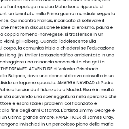
ano e l'antropologa medica Maho Isono riguardo al
ont ambientato nella Prima guerra mondiale segue la
nte. Qui incontra Francis, incaricato di sollevare il
 che mette in discussione le idee di eroismo, paura e
una coppia romeno-norvegese, si trasferisce in un
o vicini, gli Halberg. Quando l'adolescente Elia
ul corpo, la comunità inizia a chiedersi se l'educazione
a Hong-jin, thriller fantascientifico ambientato in una
a fronteggiare una minaccia sconosciuta che getta
os. THE DREAMED ADVENTURE di Valeska Grisebach.
lla Bulgaria, dove una donna si ritrova coinvolta in un
ondivide un legame speciale. AMARGA NAVIDAD di Pedro
tricia lasciando il fidanzato a Madrid. Elsa è in realtà
 che sta scrivendo una sceneggiatura nella speranza che
crittore e esorcizzare i problemi col fidanzato e
k alla fine degli anni Ottanta. L'artista Jimmy George è
a un ultimo grande amore. PAPER TIGER di James Gray.
mangono invischiati in un pericoloso piano della mafia