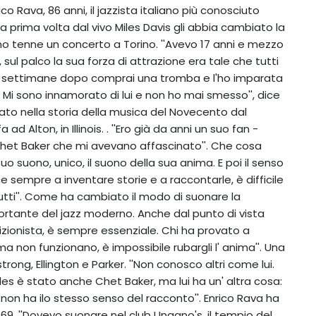
rico Rava, 86 anni, il jazzista italiano più conosciuto
 prima volta dal vivo Miles Davis gli abbia cambiato la
ano tenne un concerto a Torino. ''Avevo 17 anni e mezzo
 sul palco la sua forza di attrazione era tale che tutti
 settimane dopo comprai una tromba e l'ho imparata
Mi sono innamorato di lui e non ho mai smesso'', dice
ciato nella storia della musica del Novecento dal
d Alton, in Illinois. . ''Ero già da anni un suo fan -
e Chet Baker che mi avevano affascinato''. Che cosa
 suo suono, unico, il suono della sua anima. E poi il senso
 sempre a inventare storie e a raccontarle, è difficile
 tutti''. Come ha cambiato il modo di suonare la
ortante del jazz moderno. Anche dal punto di vista
bizionista, è sempre essenziale. Chi ha provato a
a non funzionano, è impossibile rubargli l' anima''. Una
rong, Ellington e Parker. ''Non conosco altri come lui.
es è stato anche Chet Baker, ma lui ha un' altra cosa:
a non ha ilo stesso senso del racconto''. Enrico Rava ha
969. ''Dovevo suonare nel club Ungano's, il tempio del