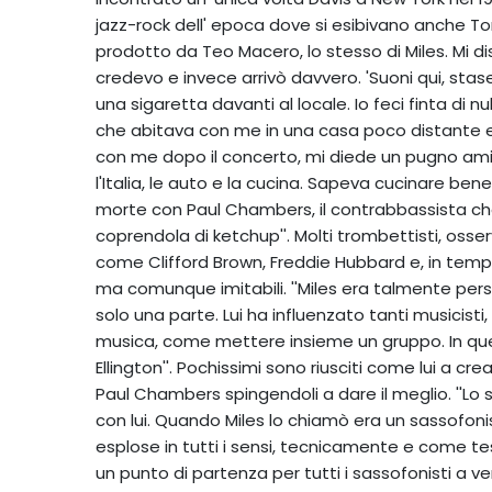
jazz-rock dell' epoca dove si esibivano anche To
prodotto da Teo Macero, lo stesso di Miles. Mi d
credevo e invece arrivò davvero. 'Suoni qui, sta
una sigaretta davanti al locale. Io feci finta di n
che abitava con me in una casa poco distante e gli
con me dopo il concerto, mi diede un pugno amic
l'Italia, le auto e la cucina. Sapeva cucinare be
morte con Paul Chambers, il contrabbassista che
coprendola di ketchup''. Molti trombettisti, osser
come Clifford Brown, Freddie Hubbard e, in temp
ma comunque imitabili. ''Miles era talmente person
solo una parte. Lui ha influenzato tanti musicist
musica, come mettere insieme un gruppo. In q
Ellington''. Pochissimi sono riusciti come lui a cre
Paul Chambers spingendoli a dare il meglio. ''
con lui. Quando Miles lo chiamò era un sassofoni
esplose in tutti i sensi, tecnicamente e come tes
un punto di partenza per tutti i sassofonisti a 