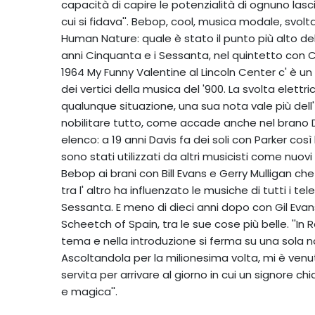
capacità di capire le potenzialità di ognuno lasc
cui si fidava''. Bebop, cool, musica modale, svolta
Human Nature: quale è stato il punto più alto de
anni Cinquanta e i Sessanta, nel quintetto con C
1964 My Funny Valentine al Lincoln Center c' è un 
dei vertici della musica del '900. La svolta ele
qualunque situazione, una sua nota vale più dell
nobilitare tutto, come accade anche nel brano 
elenco: a 19 anni Davis fa dei soli con Parker così
sono stati utilizzati da altri musicisti come nuovi
Bebop ai brani con Bill Evans e Gerry Mulligan che
tra l' altro ha influenzato le musiche di tutti i t
Sessanta. E meno di dieci anni dopo con Gil Eva
Scheetch of Spain, tra le sue cose più belle. ''In
tema e nella introduzione si ferma su una sola 
Ascoltandola per la milionesima volta, mi è venu
servita per arrivare al giorno in cui un signore c
e magica''.