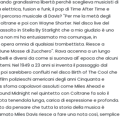
iando grandissima libertà perchè sceglieva musicisti di
 elettrica, fusion e funk, il pop di Time After Time e
l percorso musicale di Davis? ''Per me la metà degli
oltrane e poi con Wayne Shorter. Nel disco live del
assolto in Stella By Starlight che a mio giudizio è uno
ttrica non mi ha entusiasmato ma comunque, in
' opera omnia di qualsiasi trombettista. Riesce a
Dune Mosse di Zucchero''. Rava accenna a un lungo
 belli e diversi da come si suonava all' epoca che alcuni
 temi. Nel 1949 a 23 anni si inventa il passaggio dal
 poi sarebbero confluiti nel disco Birth of The Cool che
elefilm polizieschi americani degli anni Cinquanta e
ns sforna capolavori assoluti come Miles Ahead e
 Round Midnight nel quintetto con Coltrane fa solo il
nota tenendola lunga, carica di espressione e profonda.
to da pensare che tutta la storia della musica è
hiamato Miles Davis riesce a fare una nota così, semplice