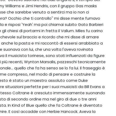
ny Williams e Jimi Hendrix, con il gruppo Gas masks
isse che sarebbe venuto a sentirci ma io non ci
sera? Occhio che ti controllo'' mi disse mente fumavo
ulla e risposi 'Yeah' ma poi chiamai subito Gato Barbieri
 chiesi di portarmi in fretta il Valium. Miles fu carino
hevole sul braccio e ricordo che mi disse di amare
ne anche la pasta e mi raccontò di essersi arrabbiato a
 suonava con lui, che una volta l'aveva rovinata
va il musicista torinese, sono stati influenzati da figure
i più recenti, Wynton Marsalis, pazzeschi tecnicamente
ale... quello che fa ha senso se lo fa lui. Il fraseggio è
i, me compreso, nel modo di pensare e costruire la
uesto è stato un maestro assoluto come Duke
are situazioni perfette per i suoi musicisti da Bill Evans a
Lo stesso Coltrane è cresciuto immensamente suonando
sta di secondo ordine ma nel giro di due o tre anni
ta. In Kind of Blue quello che fa Coltrane è diventato
venire. E così accadde con Herbie Hancock. Aveva la