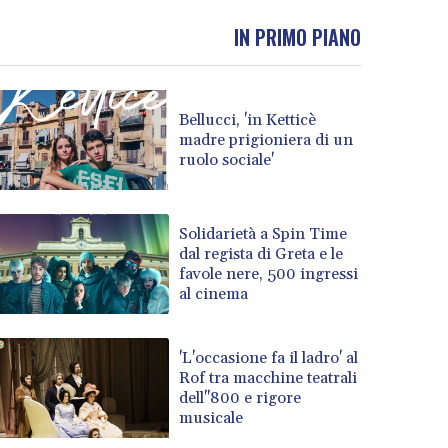
IN PRIMO PIANO
Bellucci, 'in Ketticè
madre prigioniera di un
ruolo sociale'
Solidarietà a Spin Time
dal regista di Greta e le
favole nere, 500 ingressi
al cinema
'L'occasione fa il ladro' al
Rof tra macchine teatrali
dell''800 e rigore
musicale