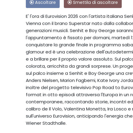
Ascoltare
Smettila di ascoltare
E' l'ora di Eurovision 2026 con l'artista italiana S
Vienna con il brano Superstar nato dalla collabo
generazioni musicli. Senhit e Boy George saranno 
l'appuntamento è fissato per domani, martedì 12 
conquistare la grande finale in programma sab
glamour ed è una celebrazione dell'autodetermin
e a brillare per il proprio valore assoluto. Sul 
colorata, arricchita da grandi sorprese. Un proge
sul palco insieme a Senhit e Boy George una cre
Anders Nielsen, Marion Fagbemi, Kate Ivory Jordan.
inoltre del progetto televisivo Pop Road to Eurovis
format in otto episodi attraversa l'Europa in un r
contemporanee, raccontando storie, incontri ed 
calibro de Il Volo, Valentina Monetta, Ira Losco e
sull'universo Eurovision, anticipando l'energia c
Wiener Stadthalle.