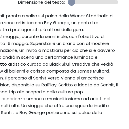
Dimensione del testo:
enhit pronta a salire sul palco della Wiener Stadthalle di
razione artistica con Boy George, un ponte tra
tra i protagonisti più attesi della gara:
maggio, durante la semifinale, con l'obiettivo di
ato 16 maggio. Superstar è un brano con atmosfere
azione, un invito a mostrarsi per ciò che si è davvero
palco andrà in scena una performance luminosa e
tto artistico curato da Black Skull Creative che vedrà
w di ballerini e coriste composta da James Mulford,
 Il percorso di Senhit verso Vienna si arricchisce
ion, disponibile su RaiPlay. Scritto e ideato da Senhit, il
oad trip alla scoperta delle culture pop
esperienze umane e musicali insieme ad artisti del
 molti altri. Un viaggio che offre uno sguardo inedito
he Senhit e Boy George porteranno sul palco della