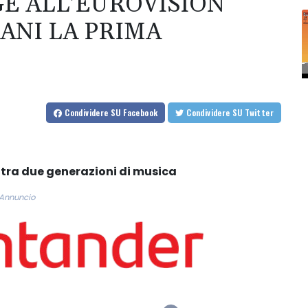
GE ALL'EUROVISION
ANI LA PRIMA
Condividere
SU Facebook
Condividere
SU Twitter
 tra due generazioni di musica
Annuncio