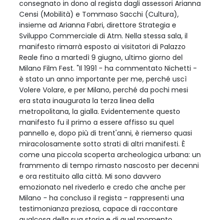
consegnato in dono al regista dagli assessori Arianna
Censi (Mobilità) e Tommaso Sacchi (Cultura),
insieme ad Arianna Fabri, direttore Strategia e
Sviluppo Commerciale di Atm. Nella stessa sala, il
manifesto rimarrà esposto ai visitatori di Palazzo
Reale fino a martedì 9 giugno, ultimo giorno del
Milano Film Fest. "Il 1991 - ha commentato Nichetti -
è stato un anno importante per me, perché uscì
Volere Volare, e per Milano, perché da pochi mesi
era stata inaugurata la terza linea della
metropolitana, la gialla. Evidentemente questo
manifesto fu il primo a essere affisso su quel
pannello e, dopo più di trent'anni, è riemerso quasi
miracolosamente sotto strati di altri manifesti. È
come una piccola scoperta archeologica urbana: un
frammento di tempo rimasto nascosto per decenni
e ora restituito alla città. Mi sono davvero
emozionato nel rivederlo e credo che anche per
Milano - ha concluso il regista - rappresenti una
testimonianza preziosa, capace di raccontare
qualcosa della sua storia e di quel momento