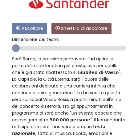
Ascoltare
Smettila di ascoltare
Dimensione del testo:
Sarà Roma, la prossima primavera, "ad aprire le
porte delle sue location più prestigiose per quello
che è già stato ribattezzato il '𝗚𝗶𝘂𝗯𝗶𝗹𝗲𝗼 𝗱𝗶 𝗩𝗮𝘀𝗰𝗼'.
La Capitale, la Città Eterna, sarà il cuore delle
celebrazioni dedicate a una carriera infinita che
continua a unire generazioni". Lo ha scritto questa
sera sui social Vasco Rossi, a pochi minuti dall'inizio
del concerto a Ferrara. Tra gli appuntamenti in
programma ci sarà anche "un evento epocale che
coinvolgerà oltre 𝟱𝟬𝟬.𝟬𝟬𝟬 𝗽𝗲𝗿𝘀𝗼𝗻𝗲". Il Komandante
anticipa che sarà "una vera e propria 𝗳𝗲𝘀𝘁𝗮
𝗻𝗮𝘇𝗶𝗼𝗻𝗮𝗹𝗲, fatta di musica, ricordi, emozioni e