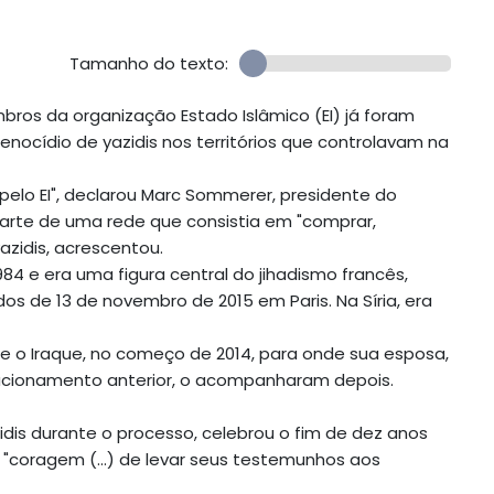
Tamanho do texto:
bros da organização Estado Islâmico (EI) já foram
ocídio de yazidis nos territórios que controlavam na
 pelo EI", declarou Marc Sommerer, presidente do
a parte de uma rede que consistia em "comprar,
azidis, acrescentou.
984 e era uma figura central do jihadismo francês,
os de 13 de novembro de 2015 em Paris. Na Síria, era
a e o Iraque, no começo de 2014, para onde sua esposa,
relacionamento anterior, o acompanharam depois.
is durante o processo, celebrou o fim de dez anos
 a "coragem (...) de levar seus testemunhos aos