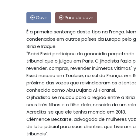
Ouvir
Pare de ouvir
É a primeira sentença deste tipo na França. Mem
condenados em outros países da Europa pelo gen
Síria e Iraque.
"Sabri Essid participou do genocídio perpetrado
tribunal que o julgou em Paris. O jihadista fazi
revender, comprar, revender inúmeras vítimas" y
Essid nasceu em Touluse, no sul da França, em 1
próximo das vozes que reivindicaram os atentad
conhecido como Abu Dujana Al-Faransi.
O jihadista se mudou para a região entre a Síri
seus três filhos e o filho dela, nascido de um 
Acredita-se que ele tenha morrido em 2018.
Clémence Bectarte, advogada de mulheres yazid
de luta judicial para suas clientes, que tiveram
tribunais".