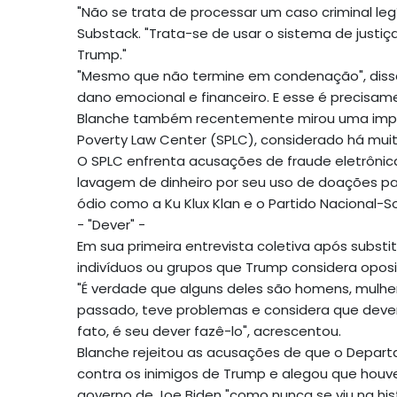
"Não se trata de processar um caso criminal le
Substack. "Trata-se de usar o sistema de justi
Trump."
"Mesmo que não termine em condenação", diss
dano emocional e financeiro. E esse é precisamen
Blanche também recentemente mirou uma import
Poverty Law Center (SPLC), considerado há mui
O SPLC enfrenta acusações de fraude eletrônic
lavagem de dinheiro por seu uso de doações pa
ódio como a Ku Klux Klan e o Partido Nacional-So
- "Dever" -
Em sua primeira entrevista coletiva após substi
indivíduos ou grupos que Trump considera oposi
"É verdade que alguns deles são homens, mulhe
passado, teve problemas e considera que devem s
fato, é seu dever fazê-lo", acrescentou.
Blanche rejeitou as acusações de que o Depa
contra os inimigos de Trump e alegou que hou
governo de Joe Biden "como nunca se viu na hist