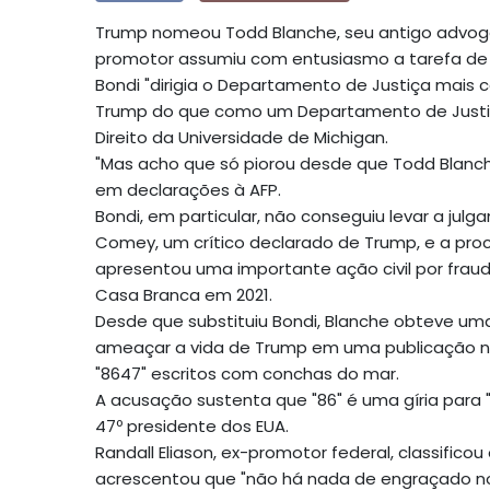
Trump nomeou Todd Blanche, seu antigo advogad
promotor assumiu com entusiasmo a tarefa de c
Bondi "dirigia o Departamento de Justiça mais 
Trump do que como um Departamento de Justiça
Direito da Universidade de Michigan.
"Mas acho que só piorou desde que Todd Blanc
em declarações à AFP.
Bondi, em particular, não conseguiu levar a jul
Comey, um crítico declarado de Trump, e a proc
apresentou uma importante ação civil por fraud
Casa Branca em 2021.
Desde que substituiu Bondi, Blanche obteve 
ameaçar a vida de Trump em uma publicação 
"8647" escritos com conchas do mar.
A acusação sustenta que "86" é uma gíria para 
47º presidente dos EUA.
Randall Eliason, ex-promotor federal, classifi
acrescentou que "não há nada de engraçado no