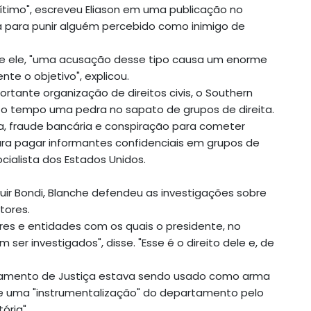
gítimo", escreveu Eliason em uma publicação no
ça para punir alguém percebido como inimigo de
e ele, "uma acusação desse tipo causa um enorme
te o objetivo", explicou.
ante organização de direitos civis, o Southern
to tempo uma pedra no sapato de grupos de direita.
a, fraude bancária e conspiração para cometer
ra pagar informantes confidenciais em grupos de
cialista dos Estados Unidos.
tuir Bondi, Blanche defendeu as investigações sobre
tores.
res e entidades com os quais o presidente, no
er investigados", disse. "Esse é o direito dele e, de
rtamento de Justiça estava sendo usado como arma
ve uma "instrumentalização" do departamento pelo
ória".