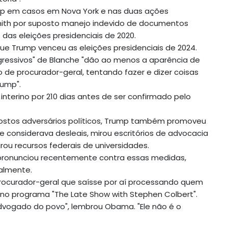
mp em casos em Nova York e nas duas ações
mith por suposto manejo indevido de documentos
s das eleições presidenciais de 2020.
que Trump venceu as eleições presidenciais de 2024.
essivos" de Blanche "dão ao menos a aparência de
de procurador-geral, tentando fazer e dizer coisas
ump".
nterino por 210 dias antes de ser confirmado pelo
postos adversários políticos, Trump também promoveu
 considerava desleais, mirou escritórios de advocacia
rou recursos federais de universidades.
ronunciou recentemente contra essas medidas,
almente.
rocurador-geral que saísse por aí processando quem
 no programa "The Late Show with Stephen Colbert".
 advogado do povo", lembrou Obama. "Ele não é o