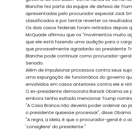
Blanche fez parte da equipe de defesa de Tru
apresentadas pelo procurador especial Jack S
classificados e por tentar reverter os resultado
Os dois casos federais foram retirados depois 
McQuade afirmou que os "movimentos muito agr
que ele está fazendo uma audição para o cargo 
que provavelmente agradarão ao presidente Tr
Blanche pode continuar como procurador-geral i
Senado.
Além de impulsionar processos contra seus su
uma expurgação de funcionários do governo que
envolvidos em casos anteriores contra ele e reti
O ex-presidente democrata Barack Obama se p
embora tenha evitado mencionar Trump nomin
"A Casa Branca não deveria poder ordenar ao p
o presidente quisesse processar", disse Obama
"A regra, a ideia, é que o procurador-geral é o
'consigliere' do presidente."