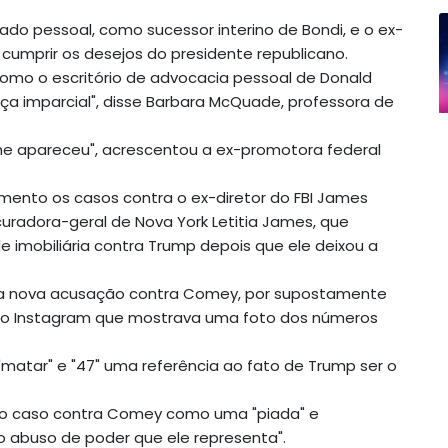
o pessoal, como sucessor interino de Bondi, e o ex-
umprir os desejos do presidente republicano.
como o escritório de advocacia pessoal de Donald
 imparcial", disse Barbara McQuade, professora de
he apareceu", acrescentou a ex-promotora federal
gamento os casos contra o ex-diretor do FBI James
uradora-geral de Nova York Letitia James, que
e imobiliária contra Trump depois que ele deixou a
uma nova acusação contra Comey, por supostamente
no Instagram que mostrava uma foto dos números
"matar" e "47" uma referência ao fato de Trump ser o
cou o caso contra Comey como uma "piada" e
 abuso de poder que ele representa".