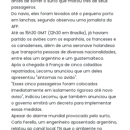
antes de sofrer o surto que matou três de seus
passageiros.
Do navio, eles foram levados até o pequeno porto
em lanchas, segundo observou uma jornalista da
AFP.
Até as 15h30 GMT (12h30 em Brasília), já haviam
partido os aviões com os espanhóis, os franceses e
os canadenses, além de uma aeronave holandesa
que transporta pessoas de diversas nacionalidades,
entre elas um argentino e um guatemalteco.
Após a chegada à França de cinco cidadãos
repatriados, Lecornu anunciou que um deles
apresentou "sintomas no avião".
"Esses cinco passageiros foram colocados
imediatamente em isolamento rigoroso até novo
aviso", indicou Lecornu, que também anunciou que
o governo emitirá um decreto para implementar
essas medidas.
Apesar do alarme mundial provocado pelo surto,
Carlo Ferello, um engenheiro aposentado argentino,
relatou ao canal local TN que o ambiente no