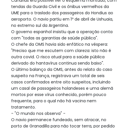
Canárias era possível ver o esquema montado, com
tendas da Guarda Civil e os ônibus vermelhos da
UME para o traslado dos passageiros do Hondius ao
aeroporto. O navio partiu em 1º de abril de Ushuaia,
no extremo sul da Argentina.
O governo espanhol insistiu que a operação conta
com "todas as garantias de saúde pública".
O chefe da OMS havia sido enfático na véspera:
"Preciso que me escutem com clareza: isto não é
outra covid. O risco atual para a saúde pública
derivado do hantavírus continua sendo baixo".
O último balanço da OMS, antes do relato do caso
suspeito na França, registrava um total de seis
casos confirmados entre oito suspeitos, incluindo
um casal de passageiros holandeses e uma alemã
mortos por esse vírus conhecido, porém pouco
frequente, para o qual não há vacina nem
tratamento.
- "O mundo nos observa" -
O navio permanece fundeado, sem atracar, no
porto de Granadilla para não tocar terra, por pedido