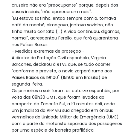
cruzeiro não era "preocupante" porque, depois dos
casos iniciais, "não apareceram mais".
"Eu estava sozinho, então sempre comia, tomava
café da manhã, almoçava, jantava sozinho, não
tinha muito contato (...) A vida continuou, digamos,
normal", acrescentou Ferello, que fará quarentena
nos Países Baixos.
- Medidas extremas de proteção -
A diretor de Proteção Civil espanhola, Virginia
Barcones, declarou à RTVE que, se tudo ocorrer
"conforme o previsto, o navio zarpará rumo aos
Países Baixos às 19h00" (15h00 em Brasília) de
segunda-feira.
Os primeiros a sair foram os catorze espanhóis, por
volta das 08h30 GMT, que foram levados ao
aeroporto de Tenerife Sul, a 10 minutos dali, onde
um jornalista da AFP viu sua chegada em ônibus
vermelhos da Unidade Militar de Emergência (UME),
com a parte do motorista separada dos passageiros
por uma espécie de barreira profilática.