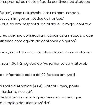
nyahu, prometeu neste sábado continuar os ataques
so futuro", disse Netanyahu em um comunicado.
ssos inimigos em todas as frentes."
e que foi em "resposta" ao ataque "inimigo" contra o
ores que não conseguiram atingir as ameaças, o que
lísticos com ogivas de centenas de quilos",
os", com três edifícios afetados e um incêndio em
mica, não há registro de "vazamento de materiais
ido informado cerca de 30 feridos em Arad.
e Energia Atômica (AIEA), Rafael Grossi, pediu
 acidente nuclear".
io de Natanz como ataques "irresponsáveis" que
a a região do Oriente Médio".