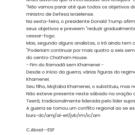
"Não vamos parar até que todos os objetivos da 
ministro de Defesa israelense.
Na sexta-feira, o presidente Donald Trump afir
seus objetivos e preveem "reduzir gradualmente
cessar-fogo.
Mas, segundo alguns analistas, o Irã ainda tem 
"Poderiam continuar por mais quatro a seis sema
do centro Chatham House.
- Fim do Ramadã sem Khamenei -
Desde o início da guerra, várias figuras do regim
Khamenei.
Seu filho, Mojtaba Khamenei, o substituiu, mas
Não esteve presente neste sábado na oração do
Teerã, tradicionalmente liderada pelo líder supr
A guerra se tornou um conflito regional ao se e
burs-dc/amj/al-erl/jvb/rm/ic/am
C.Abad--ESF