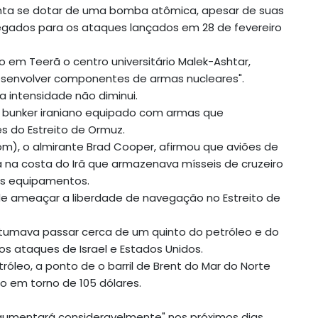
enta se dotar de uma bomba atômica, apesar de suas
legados para os ataques lançados em 28 de fevereiro
o em Teerã o centro universitário Malek-Ashtar,
 desenvolver componentes de armas nucleares".
 intensidade não diminui.
m bunker iraniano equipado com armas que
 do Estreito de Ormuz.
), o almirante Brad Cooper, afirmou que aviões de
 na costa do Irã que armazenava mísseis de cruzeiro
ros equipamentos.
"de ameaçar a liberdade de navegação no Estreito de
ostumava passar cerca de um quinto do petróleo e do
os ataques de Israel e Estados Unidos.
róleo, a ponto de o barril de Brent do Mar do Norte
o em torno de 105 dólares.
"aumentará consideravelmente" nos próximos dias.