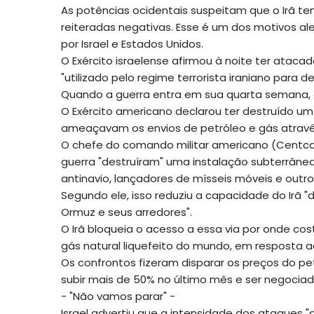
As potências ocidentais suspeitam que o Irã t
reiteradas negativas. Esse é um dos motivos a
por Israel e Estados Unidos.
O Exército israelense afirmou à noite ter atacad
"utilizado pelo regime terrorista iraniano para
Quando a guerra entra em sua quarta semana, a
O Exército americano declarou ter destruído u
ameaçavam os envios de petróleo e gás através
O chefe do comando militar americano (Centcom
guerra "destruíram" uma instalação subterrânea
antinavio, lançadores de mísseis móveis e out
Segundo ele, isso reduziu a capacidade do Irã 
Ormuz e seus arredores".
O Irã bloqueia o acesso a essa via por onde c
gás natural liquefeito do mundo, em resposta a
Os confrontos fizeram disparar os preços do pet
subir mais de 50% no último mês e ser negociad
- "Não vamos parar" -
Israel advertiu que a intensidade dos ataques 