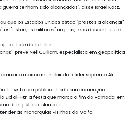
guerra tenham sido alcançados", disse Israel Katz,
mou que os Estados Unidos estão "prestes a alcançar"
" os "esforços militares" no país, mas descartou um
capacidade de retaliar.
nas", prevê Neil Quilliam, especialista em geopolítica
e iraniano morreram, incluindo o líder supremo Ali
 não foi visto em público desde sua nomeação.
 Eid al-Fitr, a festa que marca o fim do Ramadã, em
emo da república islâmica.
stender às monarquias vizinhas do Golfo.