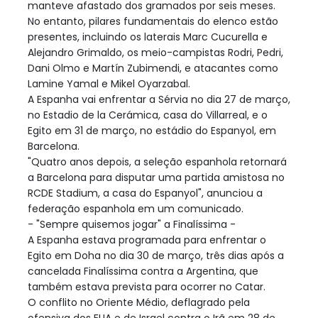
manteve afastado dos gramados por seis meses.
No entanto, pilares fundamentais do elenco estão
presentes, incluindo os laterais Marc Cucurella e
Alejandro Grimaldo, os meio-campistas Rodri, Pedri,
Dani Olmo e Martín Zubimendi, e atacantes como
Lamine Yamal e Mikel Oyarzabal.
A Espanha vai enfrentar a Sérvia no dia 27 de março,
no Estadio de la Cerámica, casa do Villarreal, e o
Egito em 31 de março, no estádio do Espanyol, em
Barcelona.
"Quatro anos depois, a seleção espanhola retornará
a Barcelona para disputar uma partida amistosa no
RCDE Stadium, a casa do Espanyol", anunciou a
federação espanhola em um comunicado.
- "Sempre quisemos jogar" a Finalíssima -
A Espanha estava programada para enfrentar o
Egito em Doha no dia 30 de março, três dias após a
cancelada Finalíssima contra a Argentina, que
também estava prevista para ocorrer no Catar.
O conflito no Oriente Médio, deflagrado pela
ofensiva dos EUA e de Israel contra o Irã em 28 de