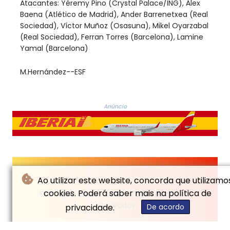
Atacantes: Yéremy Pino (Crystal Palace/ING), Álex
Baena (Atlético de Madrid), Ander Barrenetxea (Real
Sociedad), Víctor Muñoz (Osasuna), Mikel Oyarzabal
(Real Sociedad), Ferran Torres (Barcelona), Lamine
Yamal (Barcelona)
M.Hernández--ESF
Anúncio
Ao utilizar este website, concorda que utilizamo
cookies. Poderá saber mais na política de
© El Siglo Futuro - 2026 - Todos os direitos
reservados
privacidade.
De acordo