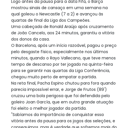
Logo antes da pausa para a data Fifa, o Barça
mostrou sinais de cansaço em uma semana na
qual goleou o Newcastle (7 a 2) e avançou às
quartas de final da Liga dos Campeões.
Uma cabeçada de Ronald Araújo após cruzamento
de João Cancelo, aos 24 minutos, garantiu a vitória
dos donos da casa.
O Barcelona, após um início razoável, pagou o preço
pelo desgaste físico, especialmente nos últimos
minutos, quando o Rayo Vallecano, que teve menos
tempo de descanso por ter jogado na quinta-feira
para se garantir nas quartas da Liga Conferência,
chegou muito perto de empatar a partida.
Na reta final, Pacha Espino chutou para fora quando
parecia impossível errar, e Jorge de Frutos (89')
cruzou uma bola perigosa que foi defendida pelo
goleiro Joan García, que em outra grande atuação
foi eleito o melhor jogador da partida.
"Sabíamos da importância de conquistar essa
vitória antes da pausa para os jogos das seleções, e
conseguimos, mas é verdade que sofremos mais do