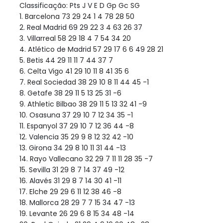
Classificação: Pts J V E D Gp Gc SG
1. Barcelona 73 29 24 1 4 78 28 50
2. Real Madrid 69 29 22 3 4 63 26 37
3. Villarreal 58 29 18 4 7 54 34 20
4. Atlético de Madrid 57 29 17 6 6 49 28 21
5. Betis 44 29 11 11 7 44 37 7
6. Celta Vigo 41 29 10 11 8 41 35 6
7. Real Sociedad 38 29 10 8 11 44 45 -1
8. Getafe 38 29 11 5 13 25 31 -6
9. Athletic Bilbao 38 29 11 5 13 32 41 -9
10. Osasuna 37 29 10 7 12 34 35 -1
11. Espanyol 37 29 10 7 12 36 44 -8
12. Valencia 35 29 9 8 12 32 42 -10
13. Girona 34 29 8 10 11 31 44 -13
14. Rayo Vallecano 32 29 7 11 11 28 35 -7
15. Sevilla 31 29 8 7 14 37 49 -12
16. Alavés 31 29 8 7 14 30 41 -11
17. Elche 29 29 6 11 12 38 46 -8
18. Mallorca 28 29 7 7 15 34 47 -13
19. Levante 26 29 6 8 15 34 48 -14