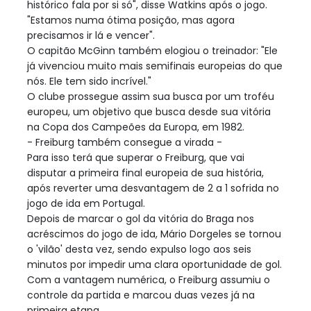
histórico fala por si só", disse Watkins após o jogo.
"Estamos numa ótima posição, mas agora
precisamos ir lá e vencer".
O capitão McGinn também elogiou o treinador: "Ele
já vivenciou muito mais semifinais europeias do que
nós. Ele tem sido incrível."
O clube prossegue assim sua busca por um troféu
europeu, um objetivo que busca desde sua vitória
na Copa dos Campeões da Europa, em 1982.
- Freiburg também consegue a virada -
Para isso terá que superar o Freiburg, que vai
disputar a primeira final europeia de sua história,
após reverter uma desvantagem de 2 a 1 sofrida no
jogo de ida em Portugal.
Depois de marcar o gol da vitória do Braga nos
acréscimos do jogo de ida, Mário Dorgeles se tornou
o 'vilão' desta vez, sendo expulso logo aos seis
minutos por impedir uma clara oportunidade de gol.
Com a vantagem numérica, o Freiburg assumiu o
controle da partida e marcou duas vezes já na
primeira etapa.