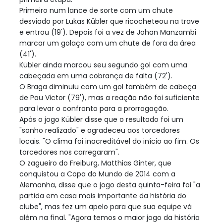
Primeiro num lance de sorte com um chute
desviado por Lukas Kübler que ricocheteou na trave
e entrou (19'). Depois foi a vez de Johan Manzambi
marcar um golaço com um chute de fora da área
(41').
Kübler ainda marcou seu segundo gol com uma
cabeçada em uma cobrança de falta (72').
O Braga diminuiu com um gol também de cabeça
de Pau Victor (79'), mas a reação não foi suficiente
para levar o confronto para a prorrogação.
Após o jogo Kübler disse que o resultado foi um
"sonho realizado" e agradeceu aos torcedores
locais. "O clima foi inacreditável do início ao fim. Os
torcedores nos carregaram".
O zagueiro do Freiburg, Matthias Ginter, que
conquistou a Copa do Mundo de 2014 com a
Alemanha, disse que o jogo desta quinta-feira foi "a
partida em casa mais importante da história do
clube", mas fez um apelo para que sua equipe vá
além na final. "Agora temos o maior jogo da história