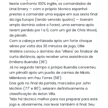
Neste confronto 100% inglês, os comandados de
Unai Emery — com o próprio técnico espanhol
prestes a comandar uma equipe em sua sexta final
da Liga Europa (tendo vencido quatro) — tiveram
amplo domínio sobre o Forest, uma semana após
terem perdido por 1 a 0, com um gol de Chris Wood,
de pênalti.
Com a cabeça enfaixada após um forte choque
aéreo por volta dos 30 minutos de jogo, Ollie
Watkins coroou o domínio dos 'Villans' ao finalizar de
curta distância, após receber uma assistência de
Emiliano Buendia (36').
Já no segundo tempo o prórpio Buendia converteu
um pênalti após um puxão de camisa de Nikola
Milenkovic em Pau Torres (58').
Dois gols no final da partida, marcados por John
McGinn (77' e 80'), selaram definitivamente a
classificação do Aston Villa.
"Não há técnico melhor para nos preparar para este
jogo e, obviamente, nos levar também à final. Seu