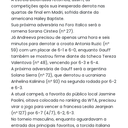
competições após sua inesperada derrota nas
quartas de final em Madri, sofrida diante da
americana Hailey Baptiste.
Sua próxima adversária no Foro Italico será a
romena Sorana Cirstea (nº 27).
Já Andreeva precisou de apenas uma hora e seis
minutos para derrotar a croata Antonia Ruzic (nº
59) com um placar de 6-1 e 6-0, enquanto Gauff
também se mostrou firme diante da tcheca Tereza
Valentova (nº 48), vencendo por 6-3 e 6-4.
A próxima adversária de Gauff será a argentina
Solana Sierra (nº 72), que derrotou a ucraniana
Anhelina Kalinina (nº 93) na segunda rodada por 6-2
e 6-3.
A atual campeã, a favorita do público local Jasmine
Paolini, oitava colocada no ranking da WTA, precisou
virar o jogo para vencer a francesa Leolia Jeanjean
(nº 127) por 6-7 (4/7), 6-2, 6-3.
No torneio masculino, enquanto aguardavam a
entrada dos principais favoritos, a torcida italiana