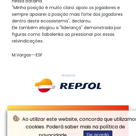
nessa batalha.
"Minha posição é muito clara: apoio os jogadores e
sempre apoiarei a posição mais forte dos jogadores
dentro deste ecossistema", declarou.
Ele também elogiou a "liderança" demonstrada por
figuras como Sabalenka ao pressionar por essas
reivindicações.
M.Vargas--ESF
Anúncio
Ao utilizar este website, concorda que utilizamo
cookies. Poderá saber mais na política de
© El Siglo Futuro - 2026 - Todos os direitos
reservados
privacidade.
De acordo