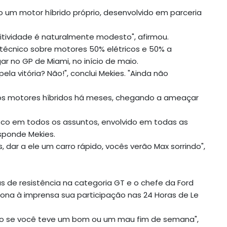
o um motor híbrido próprio, desenvolvido em parceria
tividade é naturalmente modesto", afirmou.
 técnico sobre motores 50% elétricos e 50% a
 no GP de Miami, no início de maio.
ela vitória? Não!", conclui Mekies. "Ainda não
os motores híbridos há meses, chegando a ameaçar
osco em todos os assuntos, envolvido em todas as
esponde Mekies.
dar a ele um carro rápido, vocês verão Max sorrindo",
s de resistência na categoria GT e o chefe da Ford
ona à imprensa sua participação nas 24 Horas de Le
do se você teve um bom ou um mau fim de semana",