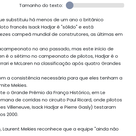
Tamanho do texto:
que substituiu há menos de um ano o britânico
to francês Isack Hadjar é "sólido" e está
vezes campeã mundial de construtores, as últimas em
acampeonato no ano passado, mas este início de
ppen é o sétimo no campeonato de pilotos, Hadjar é o
rrari e McLaren na classificação após quatro Grandes
om a consistência necessária para que eles tenham a
mite Mekies.
nte o Grande Prêmio da França Histórico, em Le
ana de corridas no circuito Paul Ricard, onde pilotos
s Villeneuve, Isack Hadjar e Pierre Gasly) testaram
os 2000.
, Laurent Mekies reconhece que a equipe "ainda não