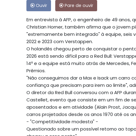
Ouvir
Pare de ouvir
Em entrevista à AFP, o engenheiro de 49 anos, 
Christian Horner, também afirma que o jovem pilo
"extremamente bem integrado" à equipe, seis 
2022 e 2023 com Verstappen.
O holandês chegou perto de conquistar o pent
2026 está sendo difícil para a Red Bull: Versta
14º e a equipe está muito atrás de Mercedes, Fe
Prêmios.
"Não conseguimos dar a Max e Isack um carro c
confiança que precisam para irem ao limite", ad
O diretor da Red Bull conversou com a AFP dura
Castellet, evento que consiste em um fim de sem
aposentados e em atividade (Alain Prost, Jacque
carros projetados desde os anos 1970 até os an
- "Competitividade modesta" -
Questionado sobre um possível retorno ao topo