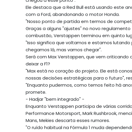
chegou a esse ponto".
Ele destaca que a Red Bull está usando este an
com a Ford, abandonando o motor Honda.
"Nosso ponto de partida em termos de competi
Graças a alguns "ajustes" no novo regulamento
combustão, Verstappen terminou em quinto lugar
"Isso significa que voltamos e estamos lutando p
chegamos lá, mas vamos chegar".
Será com Max Verstappen, que vem criticando 
deixar a F1?
"Max está no coração do projeto. Ele está con
nossas decisões estratégicas para o futuro", r
"Enquanto pudermos, como temos feito há anos, 
promete.
- Hadjar "bem integrado" -
Enquanto Verstappen participa de várias corrida
Performance Motorsport, Mark Rushbrook, menci
Mans, Mekies descarta esses rumores.
"O ruído habitual na Fórmula 1 muda dependen