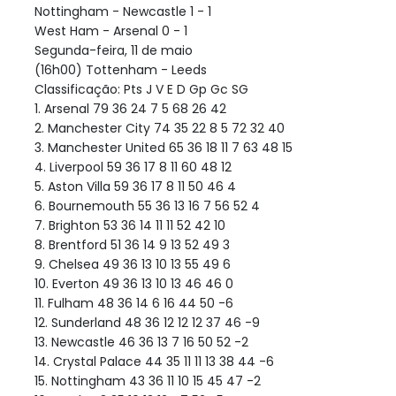
Nottingham - Newcastle 1 - 1
West Ham - Arsenal 0 - 1
Segunda-feira, 11 de maio
(16h00) Tottenham - Leeds
Classificação: Pts J V E D Gp Gc SG
1. Arsenal 79 36 24 7 5 68 26 42
2. Manchester City 74 35 22 8 5 72 32 40
3. Manchester United 65 36 18 11 7 63 48 15
4. Liverpool 59 36 17 8 11 60 48 12
5. Aston Villa 59 36 17 8 11 50 46 4
6. Bournemouth 55 36 13 16 7 56 52 4
7. Brighton 53 36 14 11 11 52 42 10
8. Brentford 51 36 14 9 13 52 49 3
9. Chelsea 49 36 13 10 13 55 49 6
10. Everton 49 36 13 10 13 46 46 0
11. Fulham 48 36 14 6 16 44 50 -6
12. Sunderland 48 36 12 12 12 37 46 -9
13. Newcastle 46 36 13 7 16 50 52 -2
14. Crystal Palace 44 35 11 11 13 38 44 -6
15. Nottingham 43 36 11 10 15 45 47 -2