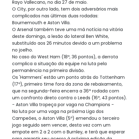
Rayo Vallecano, no dia 27 de maio.
O City, por outro lado, tem dois adversários mais
complicados nas últimas duas rodadas:
Bournemouth e Aston Villa.
O Arsenal também teve uma má notícia na vitória
deste domingo, a lesão do lateral Ben White,
substituído aos 26 minutos devido a um problema
no joelho.
No caso do West Ham (18º, 36 pontos), a derrota
complica a situação da equipe na luta pela
permanência na primeira divisão.
Os 'Hammers' estão um ponto atrás do Tottenham
(17º), primeiro time fora da zona de rebaixamento,
que na segunda-feira encerra a 36ª rodada com
um confronto direto contra o Leeds (16º, 43 pontos).
- Aston Villa tropeça por vaga na Champions -
Na luta por uma vaga na próxima Liga dos
Campeões, o Aston Villa (5º) emendou o terceiro
jogo seguido sem vencer, desta vez com um
empate em 2 a 2 com o Burnley, e terá que esperar
para garantir seu acesso à próxima edição da