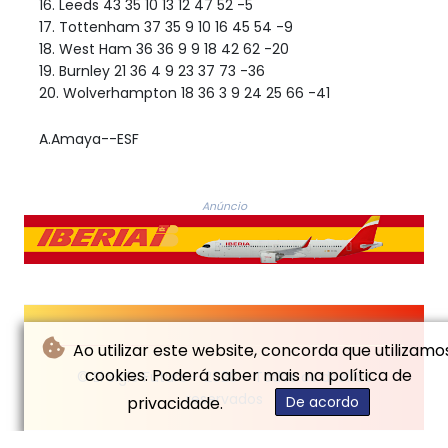
16. Leeds 43 35 10 13 12 47 52 -5
17. Tottenham 37 35 9 10 16 45 54 -9
18. West Ham 36 36 9 9 18 42 62 -20
19. Burnley 21 36 4 9 23 37 73 -36
20. Wolverhampton 18 36 3 9 24 25 66 -41
A.Amaya--ESF
Anúncio
Ao utilizar este website, concorda que utilizamo
cookies. Poderá saber mais na política de
© El Siglo Futuro - 2026 - Todos os direitos
reservados
privacidade.
De acordo