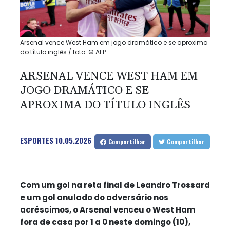
Arsenal vence West Ham em jogo dramático e se aproxima
do título inglês / foto: © AFP
ARSENAL VENCE WEST HAM EM
JOGO DRAMÁTICO E SE
APROXIMA DO TÍTULO INGLÊS
ESPORTES
10.05.2026
Compartilhar
Compartilhar
Com um gol na reta final de Leandro Trossard
e um gol anulado do adversário nos
acréscimos, o Arsenal venceu o West Ham
fora de casa por 1 a 0 neste domingo (10),