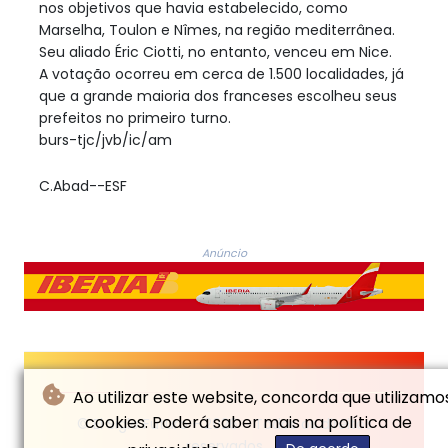
nos objetivos que havia estabelecido, como
Marselha, Toulon e Nîmes, na região mediterrânea.
Seu aliado Éric Ciotti, no entanto, venceu em Nice.
A votação ocorreu em cerca de 1.500 localidades, já
que a grande maioria dos franceses escolheu seus
prefeitos no primeiro turno.
burs-tjc/jvb/ic/am
C.Abad--ESF
Anúncio
Ao utilizar este website, concorda que utilizamo
cookies. Poderá saber mais na política de
© El Siglo Futuro - 2026 - Todos os direitos
reservados