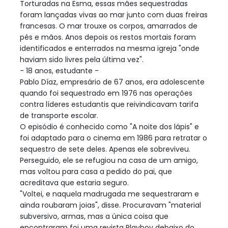
Torturadas na Esma, essas mães sequestradas
foram lançadas vivas ao mar junto com duas freiras
francesas. O mar trouxe os corpos, amarrados de
pés e mãos. Anos depois os restos mortais foram
identificados e enterrados na mesma igreja "onde
haviam sido livres pela última vez".
- 18 anos, estudante -
Pablo Díaz, empresário de 67 anos, era adolescente
quando foi sequestrado em 1976 nas operações
contra líderes estudantis que reivindicavam tarifa
de transporte escolar.
O episódio é conhecido como "A noite dos lápis" e
foi adaptado para o cinema em 1986 para retratar o
sequestro de sete deles. Apenas ele sobreviveu.
Perseguido, ele se refugiou na casa de um amigo,
mas voltou para casa a pedido do pai, que
acreditava que estaria seguro.
"Voltei, e naquela madrugada me sequestraram e
ainda roubaram joias", disse. Procuravam "material
subversivo, armas, mas a única coisa que
encontraram foi uma revista Playboy debaixo do