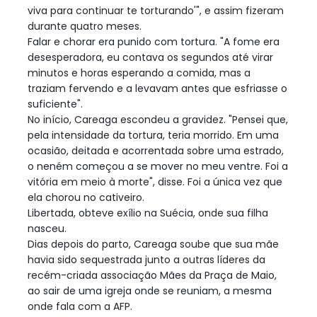
viva para continuar te torturando'", e assim fizeram
durante quatro meses.
Falar e chorar era punido com tortura. "A fome era
desesperadora, eu contava os segundos até virar
minutos e horas esperando a comida, mas a
traziam fervendo e a levavam antes que esfriasse o
suficiente".
No início, Careaga escondeu a gravidez. "Pensei que,
pela intensidade da tortura, teria morrido. Em uma
ocasião, deitada e acorrentada sobre uma estrado,
o neném começou a se mover no meu ventre. Foi a
vitória em meio à morte", disse. Foi a única vez que
ela chorou no cativeiro.
Libertada, obteve exílio na Suécia, onde sua filha
nasceu.
Dias depois do parto, Careaga soube que sua mãe
havia sido sequestrada junto a outras líderes da
recém-criada associação Mães da Praça de Maio,
ao sair de uma igreja onde se reuniam, a mesma
onde fala com a AFP.