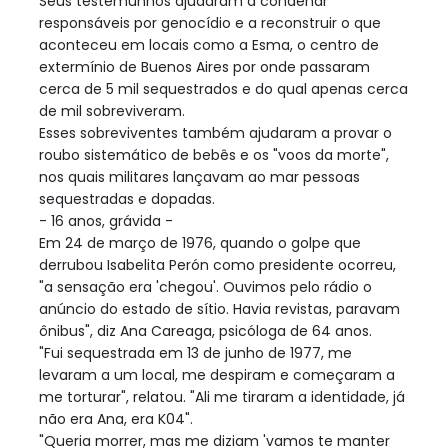
Seus testemunhos ajudaram a condenar
responsáveis por genocídio e a reconstruir o que
aconteceu em locais como a Esma, o centro de
extermínio de Buenos Aires por onde passaram
cerca de 5 mil sequestrados e do qual apenas cerca
de mil sobreviveram.
Esses sobreviventes também ajudaram a provar o
roubo sistemático de bebês e os "voos da morte",
nos quais militares lançavam ao mar pessoas
sequestradas e dopadas.
- 16 anos, grávida -
Em 24 de março de 1976, quando o golpe que
derrubou Isabelita Perón como presidente ocorreu,
"a sensação era 'chegou'. Ouvimos pelo rádio o
anúncio do estado de sítio. Havia revistas, paravam
ônibus", diz Ana Careaga, psicóloga de 64 anos.
"Fui sequestrada em 13 de junho de 1977, me
levaram a um local, me despiram e começaram a
me torturar", relatou. "Ali me tiraram a identidade, já
não era Ana, era K04".
"Queria morrer, mas me diziam 'vamos te manter