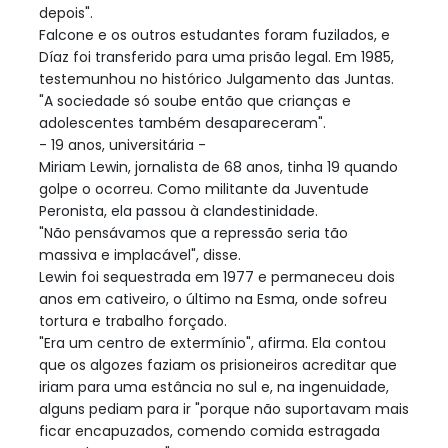
depois".
Falcone e os outros estudantes foram fuzilados, e
Díaz foi transferido para uma prisão legal. Em 1985,
testemunhou no histórico Julgamento das Juntas.
"A sociedade só soube então que crianças e
adolescentes também desapareceram".
- 19 anos, universitária -
Miriam Lewin, jornalista de 68 anos, tinha 19 quando
golpe o ocorreu. Como militante da Juventude
Peronista, ela passou à clandestinidade.
"Não pensávamos que a repressão seria tão
massiva e implacável", disse.
Lewin foi sequestrada em 1977 e permaneceu dois
anos em cativeiro, o último na Esma, onde sofreu
tortura e trabalho forçado.
"Era um centro de extermínio", afirma. Ela contou
que os algozes faziam os prisioneiros acreditar que
iriam para uma estância no sul e, na ingenuidade,
alguns pediam para ir "porque não suportavam mais
ficar encapuzados, comendo comida estragada