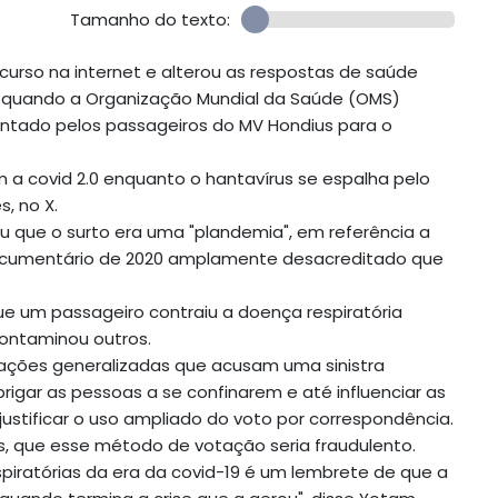
Tamanho do texto:
curso na internet e alterou as respostas de saúde
o quando a Organização Mundial da Saúde (OMS)
esentado pelos passageiros do MV Hondius para o
 a covid 2.0 enquanto o hantavírus se espalha pelo
, no X.
 que o surto era uma "plandemia", em referência a
documentário de 2020 amplamente desacreditado que
que um passageiro contraiu a doença respiratória
contaminou outros.
gações generalizadas que acusam uma sinistra
rigar as pessoas a se confinarem e até influenciar as
ustificar o uso ampliado do voto por correspondência.
s, que esse método de votação seria fraudulento.
spiratórias da era da covid-19 é um lembrete de que a