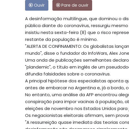
Ouvir
Pare de ouvir
A desinformação multilíngue, que dominou o dis
pública diante do coronavírus, ressurgiu mesm
insistiu nesta sexta-feira (8) que o risco repr
restante da população é mínimo.
"ALERTA DE CONFINAMENTO: Os globalistas lançam
mundo", disse o fundador do InfoWars, Alex Jones
Uma onda de publicações semelhantes declarou
"plandemic", o título em inglês de um pseudo
difundia falsidades sobre o coronavírus.
A principal hipótese dos especialistas aponta 
antes de embarcar na Argentina e, já a bordo, 
No entanto, uma análise da AFP encontrou ale
conspiração para impor vacinas à população, ob
eleições de novembro nos Estados Unidos para j
Os negacionistas eleitorais afirmam, sem prova
"A ressurreição quase imediata das teorias con