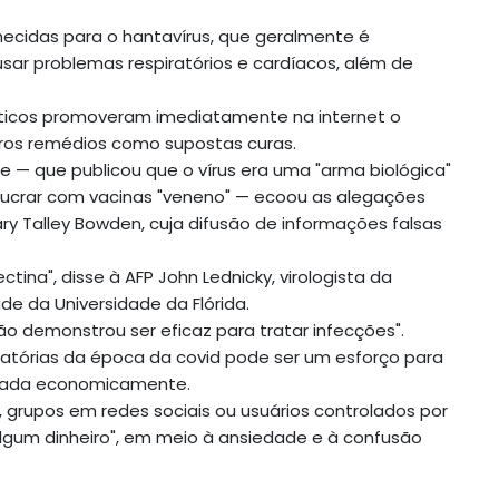
ecidas para o hantavírus, que geralmente é
sar problemas respiratórios e cardíacos, além de
íticos promoveram imediatamente na internet o
tros remédios como supostas curas.
 — que publicou que o vírus era uma "arma biológica"
lucrar com vacinas "veneno" — ecoou as alegações
ary Talley Bowden, cuja difusão de informações falsas
na", disse à AFP John Lednicky, virologista da
de da Universidade da Flórida.
não demonstrou ser eficaz para tratar infecções".
ratórias da época da covid pode ser um esforço para
ivada economicamente.
es, grupos em redes sociais ou usuários controlados por
algum dinheiro", em meio à ansiedade e à confusão