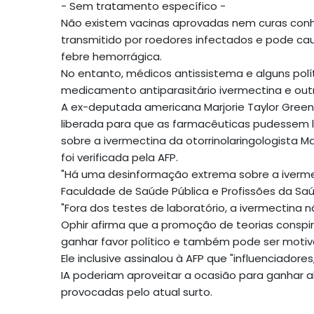
- Sem tratamento específico -
Não existem vacinas aprovadas nem curas conh
transmitido por roedores infectados e pode cau
febre hemorrágica.
No entanto, médicos antissistema e alguns pol
medicamento antiparasitário ivermectina e ou
A ex-deputada americana Marjorie Taylor Greene
liberada para que as farmacêuticas pudessem 
sobre a ivermectina da otorrinolaringologista M
foi verificada pela AFP.
"Há uma desinformação extrema sobre a ivermecti
Faculdade de Saúde Pública e Profissões da Saú
"Fora dos testes de laboratório, a ivermectina 
Ophir afirma que a promoção de teorias conspi
ganhar favor político e também pode ser mot
Ele inclusive assinalou à AFP que "influenciador
IA poderiam aproveitar a ocasião para ganhar 
provocadas pelo atual surto.