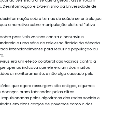
ando termina a crise que a gerou", disse Yotam
icos, Desinformação e Extremismo da Universidade de
a desinformação sobre temas de saúde se entrelaçou
ue a narrativa sobre manipulação eleitoral "ativa
sobre possíveis vacinas contra o hantavírus,
pandemia e uma série de televisão fictícia da década
erado intencionalmente para reduzir a população ou
ro.
vírus era um efeito colateral das vacinas contra a
 que apenas indicava que ele era um dos muitos
etidos a monitoramento, e não algo causado pela
atórias que agora ressurgem são antigas, algumas
doenças eram fabricadas pelas elites.
impulsionadas pelos algoritmos das redes sociais e
taladas em altos cargos de governos como o dos