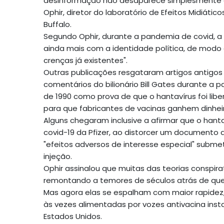
desinformação não desaparece simplesmente qu
Ophir, diretor do laboratório de Efeitos Midiát
Buffalo.
Segundo Ophir, durante a pandemia de covid, 
ainda mais com a identidade política, de modo q
crenças já existentes".
Outras publicações resgataram artigos antigos 
comentários do bilionário Bill Gates durante a 
de 1990 como prova de que o hantavírus foi lib
para que fabricantes de vacinas ganhem dinhei
Alguns chegaram inclusive a afirmar que o hanta
covid-19 da Pfizer, ao distorcer um documento
"efeitos adversos de interesse especial" subm
injeção.
Ophir assinalou que muitas das teorias conspir
remontando a temores de séculos atrás de que 
Mas agora elas se espalham com maior rapidez, 
às vezes alimentadas por vozes antivacina ins
Estados Unidos.