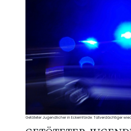
Getöteter Jugendlicher in Eckernförde: Tatverdächtiger wied