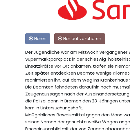
Hören
Hör auf zuzuhören
Der Jugendliche war am Mittwoch vergangener 
Supermarktparkplatz in der schleswig-holsteinis
Einsatzkräfte vor Ort ankamen, trafen sie niema
Zeit später entdeckten Beamte wenige Kilomete
reanimierten ihn, auf dem Weg ins Krankenhaus s
Die Beamten fahndeten daraufhin nach mutmaßli
Zeugenaussagen nach der Auseinandersetzung 
die Polizei dann in Bremen den 23-Jährigen unt
kam in Untersuchungshaft.
Maßgebliches Beweismittel gegen den Mann war 
seinen Namen der gesuchte weiße Wagen angem
Erscheinungsbild mit der von Zeugen abgegebe