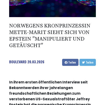
NORWEGENS KRONPRINZESSIN
METTE-MARIT SIEHT SICH VON
EPSTEIN "MANIPULIERT UND
GETÄUSCHT"
BOULEVARD
20.03.2026
Teilen
Teilen
In ihrem ersten öffentlichen Interview seit
Bekanntwerden ihrer jahrelangen
freundschaftlichen Beziehungen zum
verstorbenen US-Sexualstraftäter Jeffrey
Epstein hat die norwegische Kronprinzessin