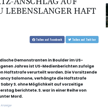
ATZ-ANSCHLAG AUF
ZU LEBENSLANGER HAFT
Teilen
auf Facebook
Teilen
auf Twitter
üdische Demonstranten in Boulder im US-
genen Jahres ist US-Medienberichten zufolge
n Haftstrafe verurteilt worden. Die Vorsitzende
 Nancy Salomone, verhängte die Haftstrafe
abry S. ohne Möglichkeit auf vorzeitige
rstag berichtete. S. war in einer Reihe von
nter Mord.
Anzeige