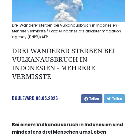
Drei Wanderer sterben bei Vulkanausbruch in Indonesien -
Mehrere Vermisste / Foto: © ndonesia’s disaster mitigation
agency (BNPB)/AFP
DREI WANDERER STERBEN BEI
VULKANAUSBRUCH IN
INDONESIEN - MEHRERE
VERMISSTE
BOULEVARD
08.05.2026
Teilen
Teilen
Bei einem Vulkanausbruch in Indonesien sind
mindestens drei Menschen ums Leben