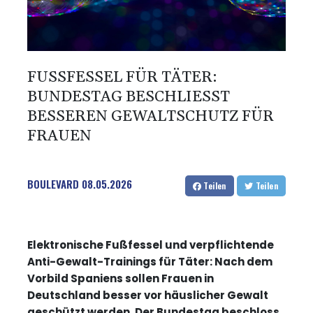
FUSSFESSEL FÜR TÄTER: B
UNDESTAG BESCHLIESST BE
SSEREN GEWALTSCHUTZ FÜR FR
AUEN
BOULEVARD
08.05.2026
Teilen
Teilen
Elektronische Fußfessel und verpflichtende
Anti-Gewalt-Trainings für Täter: Nach dem
Vorbild Spaniens sollen Frauen in
Deutschland besser vor häuslicher Gewalt
geschützt werden. Der Bundestag beschloss