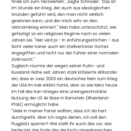
finde ich zum Verzweifeln", sagte Schröder. "Das ist
im Grunde ein Krieg, der auch aus ideologischen
Gründen geführt wird, den man nicht wirklich
gewinnen kann, und der mich sehr an den
Vietnamkrieg erinnert." Man habe unterschätzt, wie
gefestigt so ein religiöses Regime nach so vielen
Jahren sei. "Hier wird ja - in Anführungsstrichen - aus
Sicht vieler Iraner auch ein Stellvertreter Gottes
angegriffen und nicht nur der Führer einer normalen
Zivilmacht."
Zugleich räumte der wegen seiner Putin- und
Russland-Nähe seit Jahren stark kritisierte Altkanzler
ein, dass er zwar 2003 ein deutsches Nein zum Krieg
der USA im Irak erklärt hatte, aber so wie Merz heute
im Fall des Iran-Krieges eine uneingeschränkte
Nutzung der US Air Base in Ramstein (Rheinland-
Pfalz) ermöglicht habe.
"Viele in meiner Partei wollten, dass ich da hart
durchgreife. Aber ich sagte denen, ich soll den
Flugplatz sperren? Wie stellt ihr euch das vor, das
bedeutet das Ende des deutsch-amerikanischen