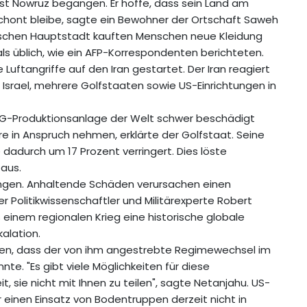
est Nowruz begangen. Er hoffe, dass sein Land am
chont bleibe, sagte ein Bewohner der Ortschaft Saweh
anischen Hauptstadt kauften Menschen neue Kleidung
ls üblich, wie ein AFP-Korrespondenten berichteten.
Luftangriffe auf den Iran gestartet. Der Iran reagiert
Israel, mehrere Golfstaaten sowie US-Einrichtungen in
NG-Produktionsanlage der Welt schwer beschädigt
e in Anspruch nehmen, erklärte der Golfstaat. Seine
 dadurch um 17 Prozent verringert. Dies löste
aus.
ungen. Anhaltende Schäden verursachen einen
r Politikwissenschaftler und Militärexperte Robert
s einem regionalen Krieg eine historische globale
kalation.
en, dass der von ihm angestrebte Regimewechsel im
e. "Es gibt viele Möglichkeiten für diese
 sie nicht mit Ihnen zu teilen", sagte Netanjahu. US-
einen Einsatz von Bodentruppen derzeit nicht in