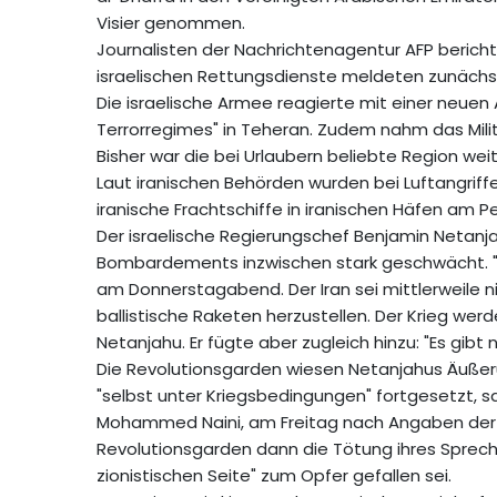
Visier genommen.
Journalisten der Nachrichtenagentur AFP bericht
israelischen Rettungsdienste meldeten zunächs
Die israelische Armee reagierte mit einer neuen A
Terrorregimes" in Teheran. Zudem nahm das Milit
Bisher war die bei Urlaubern beliebte Region we
Laut iranischen Behörden wurden bei Luftangrif
iranische Frachtschiffe in iranischen Häfen am Pe
Der israelische Regierungschef Benjamin Netanj
Bombardements inzwischen stark geschwächt. "Wi
am Donnerstagabend. Der Iran sei mittlerweile n
ballistische Raketen herzustellen. Der Krieg werd
Netanjahu. Er fügte aber zugleich hinzu: "Es gibt
Die Revolutionsgarden wiesen Netanjahus Äußer
"selbst unter Kriegsbedingungen" fortgesetzt, s
Mohammed Naini, am Freitag nach Angaben der 
Revolutionsgarden dann die Tötung ihres Spreche
zionistischen Seite" zum Opfer gefallen sei.