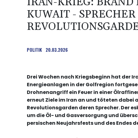
IRAN-KRIEG: BRAND 
KUWAIT - SPRECHER
REVOLUTIONSGARDE
POLITIK
20.03.2026
Drei Wochen nach Kriegsbeginn hat der Ir
Energieanlagen in der Golfregion fortgese
Drohnenangriff ein Feuer in einer Ölraffiner
erneut Ziele im Iran an und töteten dabei
Revolutionsgarden deren Sprecher. Der esk
um die Öl- und Gasversorgung und überscha
persischen Neujahrsfests und des Endes 