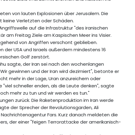
eten von lauten Explosionen über Jerusalem. Die
t keine Verletzten oder Schäden.
ngriffswelle auf die Infrastruktur "des iranischen
är am Freitag Ziele am Kaspischen Meer ins Visier.
itgehend von Angriffen verschont geblieben.
fen der USA und Israels außerdem mindestens 16
rsischen Golf zerstört.
ahu sagte, der Iran sei nach den wochenlangen
r gewinnen und der Iran wird dezimiert", betonte er
icht mehr in der Lage, Uran anzureichern oder
e "viel schneller enden, als die Leute denken", sagte
 noch mehr zu tun und wir werden es tun."
ungen zurück. Die Raketenproduktion im Iran werde
agte der Sprecher der Revolutionsgarden, Ali
Nachrichtenagentur Fars. Kurz danach meldeten die
rs, der einer "feigen Terrorattacke der amerikanisch-