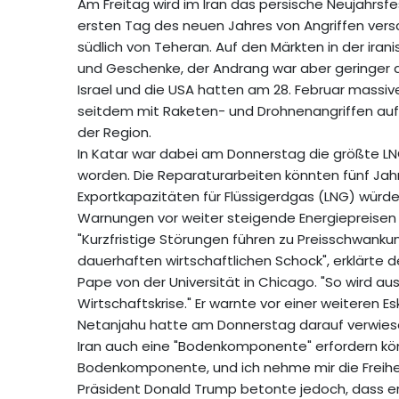
Am Freitag wird im Iran das persische Neujahrsf
ersten Tag des neuen Jahres von Angriffen vers
südlich von Teheran. Auf den Märkten in der ir
und Geschenke, der Andrang war aber geringer a
Israel und die USA hatten am 28. Februar massive 
seitdem mit Raketen- und Drohnenangriffen auf 
der Region.
In Katar war dabei am Donnerstag die größte L
worden. Die Reparaturarbeiten könnten fünf Jahr
Exportkapazitäten für Flüssigerdgas (LNG) würde
Warnungen vor weiter steigende Energiepreisen 
"Kurzfristige Störungen führen zu Preisschwank
dauerhaften wirtschaftlichen Schock", erklärte de
Pape von der Universität in Chicago. "So wird au
Wirtschaftskrise." Er warnte vor einer weiteren Es
Netanjahu hatte am Donnerstag darauf verwies
Iran auch eine "Bodenkomponente" erfordern könnt
Bodenkomponente, und ich nehme mir die Freiheit,
Präsident Donald Trump betonte jedoch, dass er 