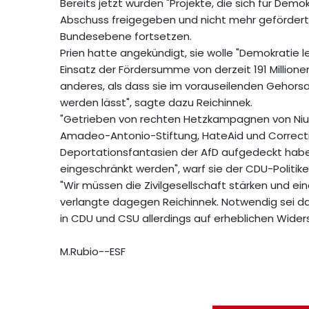
Bereits jetzt würden "Projekte, die sich für D
Abschuss freigegeben und nicht mehr gefördert",
Bundesebene fortsetzen.
Prien hatte angekündigt, sie wolle "Demokratie l
Einsatz der Fördersumme von derzeit 191 Millionen
anderes, als dass sie im vorauseilenden Gehors
werden lässt", sagte dazu Reichinnek.
"Getrieben von rechten Hetzkampagnen von Nius 
Amadeo-Antonio-Stiftung, HateAid und Correctiv
Deportationsfantasien der AfD aufgedeckt haben
eingeschränkt werden", warf sie der CDU-Politiker
"Wir müssen die Zivilgesellschaft stärken und ei
verlangte dagegen Reichinnek. Notwendig sei d
in CDU und CSU allerdings auf erheblichen Wider
M.Rubio--ESF