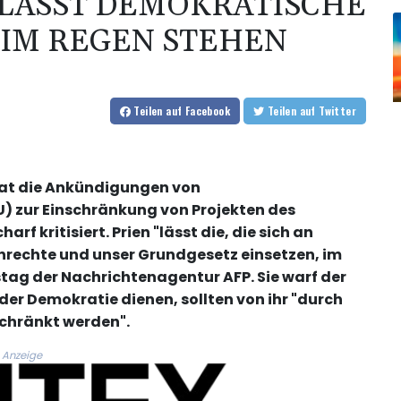
 LÄSST DEMOKRATISCHE
 IM REGEN STEHEN
Teilen
auf Facebook
Teilen
auf Twitter
hat die Ankündigungen von
U) zur Einschränkung von Projekten des
 kritisiert. Prien "lässt die, die sich an
nrechte und unser Grundgesetz einsetzen, im
ag der Nachrichtenagentur AFP. Sie warf der
 der Demokratie dienen, sollten von ihr "durch
schränkt werden".
Anzeige