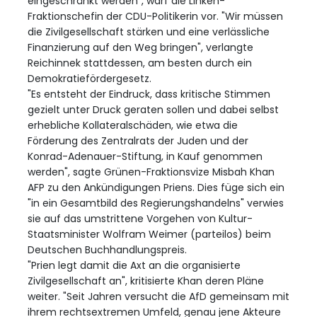
eingeschränkt werden", warf die Linken-
Fraktionschefin der CDU-Politikerin vor. "Wir müssen
die Zivilgesellschaft stärken und eine verlässliche
Finanzierung auf den Weg bringen", verlangte
Reichinnek stattdessen, am besten durch ein
Demokratiefördergesetz.
"Es entsteht der Eindruck, dass kritische Stimmen
gezielt unter Druck geraten sollen und dabei selbst
erhebliche Kollateralschäden, wie etwa die
Förderung des Zentralrats der Juden und der
Konrad-Adenauer-Stiftung, in Kauf genommen
werden", sagte Grünen-Fraktionsvize Misbah Khan
AFP zu den Ankündigungen Priens. Dies füge sich ein
"in ein Gesamtbild des Regierungshandelns" verwies
sie auf das umstrittene Vorgehen von Kultur-
Staatsminister Wolfram Weimer (parteilos) beim
Deutschen Buchhandlungspreis.
"Prien legt damit die Axt an die organisierte
Zivilgesellschaft an", kritisierte Khan deren Pläne
weiter. "Seit Jahren versucht die AfD gemeinsam mit
ihrem rechtsextremen Umfeld, genau jene Akteure