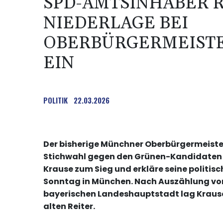
SPD-AMTSINHABER 
NIEDERLAGE BEI
OBERBÜRGERMEIST
EIN
POLITIK
22.03.2026
Der bisherige Münchner Oberbürgermeister 
Stichwahl gegen den Grünen-Kandidaten D
Krause zum Sieg und erkläre seine politis
Sonntag in München. Nach Auszählung von 
bayerischen Landeshauptstadt lag Krause 
alten Reiter.