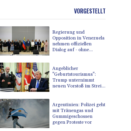
VORGESTELLT
Regierung und
Opposition in Venezuela
nehmen offiziellen
Dialog auf - ohne
Machado
Angeblicher
"Geburtstourismus":
Trump unternimmt
neuen Vorstoß im Streit
um US-
Staatsbürgerschaft
Argentinien: Polizei geht
mit Tränengas und
Gummigeschossen
gegen Proteste vor