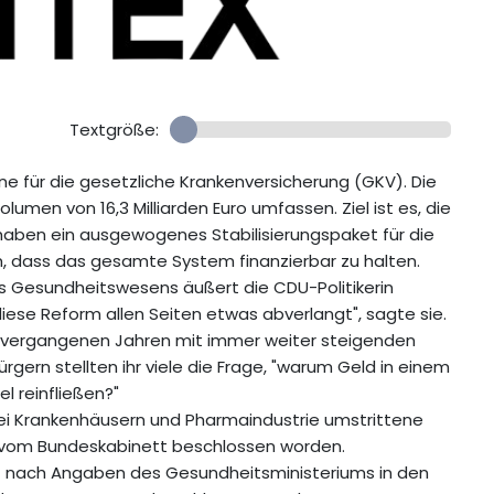
Textgröße:
äne für die gesetzliche Krankenversicherung (GKV). Die
lumen von 16,3 Milliarden Euro umfassen. Ziel ist es, die
ir haben ein ausgewogenes Stabilisierungspaket für die
, dass das gesamte System finanzierbar zu halten.
 des Gesundheitswesens äußert die CDU-Politikerin
diese Reform allen Seiten etwas abverlangt", sagte sie.
en vergangenen Jahren mit immer weiter steigenden
rgern stellten ihr viele die Frage, "warum Geld in einem
l reinfließen?"
bei Krankenhäusern und Pharmaindustrie umstrittene
vom Bundeskabinett beschlossen worden.
urf nach Angaben des Gesundheitsministeriums in den