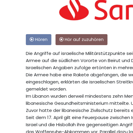
Hören
Hör auf zuzuhören
Die Angriffe auf israelische Militärstützpunkte se
Armee auf die südlichen Vororte von Beirut und Dö
Israelischen Angaben zufolge ertönten in mehre
Die Armee habe eine Rakete abgefangen, die w
eingeschlagen, erklärten die israelischen Streitk
gemeldet worden.
Im Libanon wurden derweil mindestens zehn Mens
libanesische Gesundheitsministerium mitteilte. U
Zuvor hatte der libanesische Zivilschutz bereits
Seit dem 17. April gilt eine Feuerpause zwische
Israel und die Hisbollah ihre gegenseitigen Angr
das Waffenruhe-Abkommen vor. Parallel dazu lau