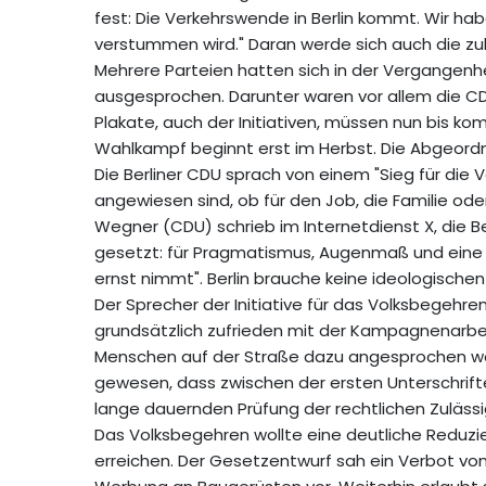
fest: Die Verkehrswende in Berlin kommt. Wir h
verstummen wird." Daran werde sich auch die zu
Mehrere Parteien hatten sich in der Vergangenheit
ausgesprochen. Darunter waren vor allem die CD
Plakate, auch der Initiativen, müssen nun bi
Wahlkampf beginnt erst im Herbst. Die Abgeord
Die Berliner CDU sprach von einem "Sieg für die Ver
angewiesen sind, ob für den Job, die Familie oder
Wegner (CDU) schrieb im Internetdienst X, die Ber
gesetzt: für Pragmatismus, Augenmaß und eine V
ernst nimmt". Berlin brauche keine ideologische
Der Sprecher der Initiative für das Volksbegehren 
grundsätzlich zufrieden mit der Kampagnenarbe
Menschen auf der Straße dazu angesprochen wor
gewesen, dass zwischen der ersten Unterschrif
lange dauernden Prüfung der rechtlichen Zulässig
Das Volksbegehren wollte eine deutliche Reduz
erreichen. Der Gesetzentwurf sah ein Verbot v