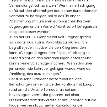
fügte er hinzu. "Unser Ziel muss es sein, mit am
Verhandlungstisch zu sitzen." Wenn eine Bedingung
dafür sei, den ehemaligen deutschen Bundeskanzler
Schröder zu beteiligen, sollte das "in enger
Abstimmung mit unseren europäischen Partnern"
abgewogen und im Vorfeld "nicht sofort kategorisch
ausgeschlossen werden".
Auch der SPD-Außenpolitiker Ralf Stegner sprach
sich dafür aus, Putins Vorschlag zu prüfen. "Ich
begrüße jede Initiative, die den Krieg beenden
könnte", sagte Stegner dem "Spiegel". Bislang sei
Europa nicht an den Verhandlungen beteiligt und
könne keine Vorschläge machen. "Wenn das über
jemanden wie Schröder gelingen würde, wäre es
fahrlässig, das auszuschlagen."
Der russische Präsident hatte zuvor bei den
Bemühungen um ein Ende des Konflikts mit Europa
rund um die Ukraine Schröder als seinen
bevorzugten Vermittler genannt. Bei einer
Pressekonferenz antwortete er am Samstag auf die
Frage, wer sein favorisierter Kandidat für die