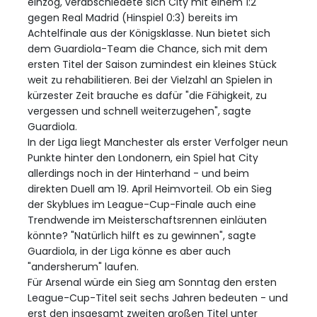
einzog, verabschiedete sich City mit einem 1:2
gegen Real Madrid (Hinspiel 0:3) bereits im
Achtelfinale aus der Königsklasse. Nun bietet sich
dem Guardiola-Team die Chance, sich mit dem
ersten Titel der Saison zumindest ein kleines Stück
weit zu rehabilitieren. Bei der Vielzahl an Spielen in
kürzester Zeit brauche es dafür "die Fähigkeit, zu
vergessen und schnell weiterzugehen", sagte
Guardiola.
In der Liga liegt Manchester als erster Verfolger neun
Punkte hinter den Londonern, ein Spiel hat City
allerdings noch in der Hinterhand - und beim
direkten Duell am 19. April Heimvorteil. Ob ein Sieg
der Skyblues im League-Cup-Finale auch eine
Trendwende im Meisterschaftsrennen einläuten
könnte? "Natürlich hilft es zu gewinnen", sagte
Guardiola, in der Liga könne es aber auch
"andersherum" laufen.
Für Arsenal würde ein Sieg am Sonntag den ersten
League-Cup-Titel seit sechs Jahren bedeuten - und
erst den insgesamt zweiten großen Titel unter