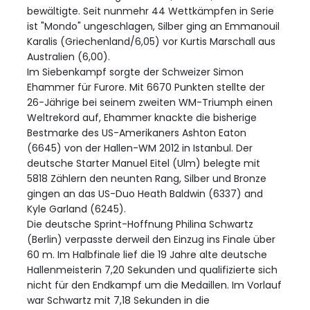
bewältigte. Seit nunmehr 44 Wettkämpfen in Serie
ist "Mondo" ungeschlagen, Silber ging an Emmanouil
Karalis (Griechenland/6,05) vor Kurtis Marschall aus
Australien (6,00).
Im Siebenkampf sorgte der Schweizer Simon
Ehammer für Furore. Mit 6670 Punkten stellte der
26-Jährige bei seinem zweiten WM-Triumph einen
Weltrekord auf, Ehammer knackte die bisherige
Bestmarke des US-Amerikaners Ashton Eaton
(6645) von der Hallen-WM 2012 in Istanbul. Der
deutsche Starter Manuel Eitel (Ulm) belegte mit
5818 Zählern den neunten Rang, Silber und Bronze
gingen an das US-Duo Heath Baldwin (6337) and
Kyle Garland (6245).
Die deutsche Sprint-Hoffnung Philina Schwartz
(Berlin) verpasste derweil den Einzug ins Finale über
60 m. Im Halbfinale lief die 19 Jahre alte deutsche
Hallenmeisterin 7,20 Sekunden und qualifizierte sich
nicht für den Endkampf um die Medaillen. Im Vorlauf
war Schwartz mit 7,18 Sekunden in die