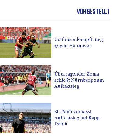
VORGESTELLT
Cottbus erkämpft Sieg
gegen Hannover
Überragender Zoma
schießt Nürnberg zum
Auftaktsieg
St. Pauli verpasst
Auftaktsieg bei Rapp-
Debüt