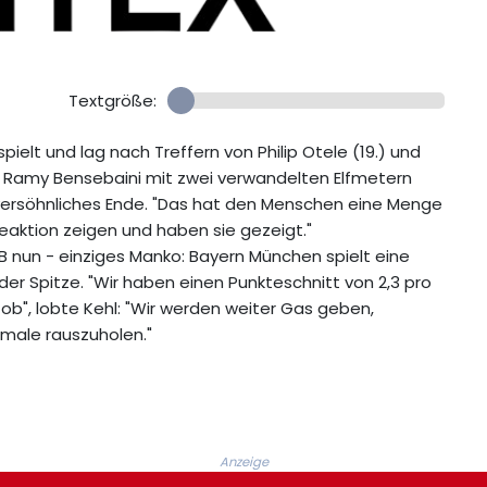
Textgröße:
elt und lag nach Treffern von Philip Otele (19.) und
n Ramy Bensebaini mit zwei verwandelten Elfmetern
in versöhnliches Ende. "Das hat den Menschen eine Menge
eaktion zeigen und haben sie gezeigt."
VB nun - einziges Manko: Bayern München spielt eine
der Spitze. "Wir haben einen Punkteschnitt von 2,3 pro
 Job", lobte Kehl: "Wir werden weiter Gas geben,
imale rauszuholen."
Anzeige