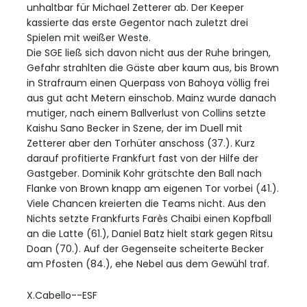
unhaltbar für Michael Zetterer ab. Der Keeper
kassierte das erste Gegentor nach zuletzt drei
Spielen mit weißer Weste.
Die SGE ließ sich davon nicht aus der Ruhe bringen,
Gefahr strahlten die Gäste aber kaum aus, bis Brown
in Strafraum einen Querpass von Bahoya völlig frei
aus gut acht Metern einschob. Mainz wurde danach
mutiger, nach einem Ballverlust von Collins setzte
Kaishu Sano Becker in Szene, der im Duell mit
Zetterer aber den Torhüter anschoss (37.). Kurz
darauf profitierte Frankfurt fast von der Hilfe der
Gastgeber. Dominik Kohr grätschte den Ball nach
Flanke von Brown knapp am eigenen Tor vorbei (41.).
Viele Chancen kreierten die Teams nicht. Aus den
Nichts setzte Frankfurts Farès Chaibi einen Kopfball
an die Latte (61.), Daniel Batz hielt stark gegen Ritsu
Doan (70.). Auf der Gegenseite scheiterte Becker
am Pfosten (84.), ehe Nebel aus dem Gewühl traf.
X.Cabello--ESF