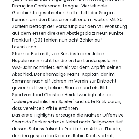
Einzug ins Conference-League-Viertelfinale
Geschichte geschrieben hatte, hilft der Sieg im
Rennen um den Klassenerhalt enorm weiter: Mit 30
Zählern beträgt der Vorsprung auf den VfL Wolfsburg
auf dem ersten direkten Abstiegsplatz neun Punkte.
Frankfurt (39) fehlen nun acht Zähler auf
Leverkusen.
Stürmer Burkardt, von Bundestrainer Julian
Nagelsmann nicht für die ersten Länderspiele im
WM-Jahr nominiert, erhielt vor dem Anpfiff seinen
Abschied. Der ehemalige Mainz-Kapitän, der im
Sommer nach elf Jahren im Verein zur Eintracht
gewechselt war, bekam Blumen und ein Bild.
Sportvorstand Christian Heidel würdigte ihn als
"außergewöhnlichen Spieler" und übte Kritik daran,
dass vereinzelt Pfiffe ertönten.
Das erste Highlights erzeugte die Mainzer Offensive.
Sheraldo Becker schicke Nebel nach Ballgewinn tief,
dessen Schuss fälschte Rückkehrer Arthur Theate,
der den gesperrten Kapitän Robin Koch vertrat,