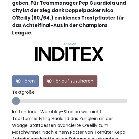
geben. Für Teammanager Pep Guardiola und
City ist der Sieg dank Doppelpacker Nico
O'Reilly (60./64.) ein kleines Trostpflaster für
das Achtelfinal-Aus in der Champions
League.
Anzeige
Hören
Hör auf zuzuhören
Textgröße:
Im Londoner Wembley-Stadion war nicht
Topstürmer Erling Haaland das Zünglein an der
Waage. Stattdessen avancierte O’Reilly zum
Matchwinner: Nach einem Patzer von Torhüter Kepa
Arrizabalaga köpfte er zur Führung ein, woraufhin