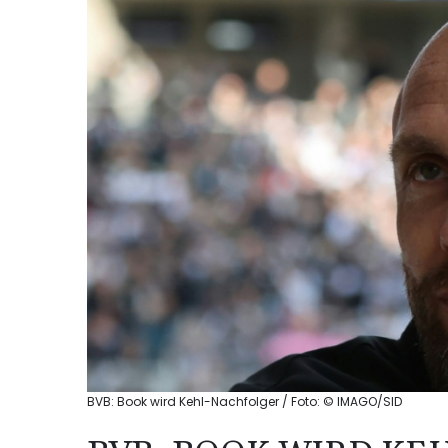
BVB: Book wird Kehl-Nachfolger / Foto: © IMAGO/SID