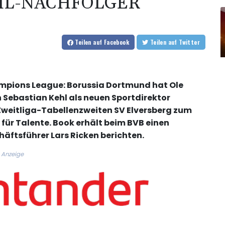
EHL-NACHFOLGER
Teilen
auf Facebook
Teilen
auf Twitter
ampions League: Borussia Dortmund hat Ole
 Sebastian Kehl als neuen Sportdirektor
 Zweitliga-Tabellenzweiten SV Elversberg zum
 für Talente. Book erhält beim BVB einen
äftsführer Lars Ricken berichten.
Anzeige