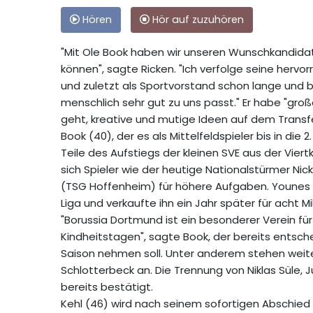
Hören
Hör auf zuzuhören
"Mit Ole Book haben wir unseren Wunschkandidat
können", sagte Ricken. "Ich verfolge seine hervor
und zuletzt als Sportvorstand schon lange und b
menschlich sehr gut zu uns passt." Er habe "gro
geht, kreative und mutige Ideen auf dem Transfe
Book (40), der es als Mittelfeldspieler bis in die
Teile des Aufstiegs der kleinen SVE aus der Viert
sich Spieler wie der heutige Nationalstürmer Nic
(TSG Hoffenheim) für höhere Aufgaben. Younes 
Liga und verkaufte ihn ein Jahr später für acht Mil
"Borussia Dortmund ist ein besonderer Verein fü
Kindheitstagen", sagte Book, der bereits entsc
Saison nehmen soll. Unter anderem stehen weite
Schlotterbeck an. Die Trennung von Niklas Süle,
bereits bestätigt.
Kehl (46) wird nach seinem sofortigen Abschie