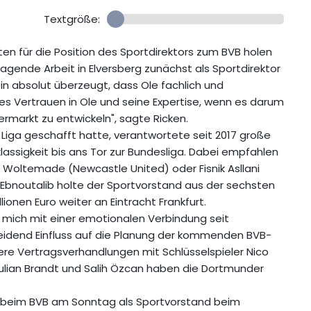
Textgröße:
en für die Position des Sportdirektors zum BVB holen
ragende Arbeit in Elversberg zunächst als Sportdirektor
in absolut überzeugt, dass Ole fachlich und
ßes Vertrauen in Ole und seine Expertise, wenn es darum
rmarkt zu entwickeln", sagte Ricken.
 2. Liga geschafft hatte, verantwortete seit 2017 große
klassigkeit bis ans Tor zur Bundesliga. Dabei empfahlen
k Woltemade (Newcastle United) oder Fisnik Asllani
Ebnoutalib holte der Sportvorstand aus der sechsten
lionen Euro weiter an Eintracht Frankfurt.
r mich mit einer emotionalen Verbindung seit
heidend Einfluss auf die Planung der kommenden BVB-
re Vertragsverhandlungen mit Schlüsselspieler Nico
 Julian Brandt und Salih Özcan haben die Dortmunder
d beim BVB am Sonntag als Sportvorstand beim