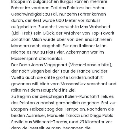
Etappe im bulgarischen Burgas kamen mehrere
Fahrer im vorderen Teil des Pelotons bei hoher
Geschwindigkeit zu Fall, nur zehn Fahrer kamen
durch, der Rest wurde 600 Meter vor Schluss
aufgehalten. Zunächst versuchte Max Walscheid
(Lidl-Trek) sein Glück, der Anfahrer von Top-Favorit
Jonathan Milan wurde aber von den endschnellen
Männern noch eingeholt. Für den Italiener Milan
reichte es nur zu Platz vier, Ackermann war im
Massensprint chancenlos.
Der Däne Jonas Vingegaard (Visma-Lease a bike),
der nach Siegen bei der Tour de France und der
Vuelta auch die dritte große Landesrundfahrt
gewinnen will, blieb vom Massensturz verschont und
rollte mit dem Hauptfeld ins Ziel.
Zu Beginn der diesjährigen Italien-Rundfahrt ließ es
das Peloton zunächst gemächlich angehen. Erst zur
Etappen-Halbzeit zog das Tempo an. Nachdem die
beiden Ausreißer, Manuele Tarozzi und Diego Pablo
Sevilla aus Wildcard-Teams, rund 23 Kilometer vor
dem Ziel gestellt wurden, begannen die