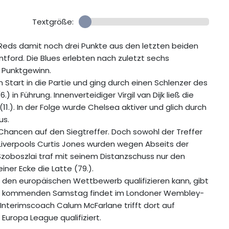
Textgröße:
n Reds damit noch drei Punkte aus den letzten beiden
ntford. Die Blues erlebten nach zuletzt sechs
n Punktgewinn.
Start in die Partie und ging durch einen Schlenzer des
in Führung. Innenverteidiger Virgil van Dijk ließ die
.). In der Folge wurde Chelsea aktiver und glich durch
us.
hancen auf den Siegtreffer. Doch sowohl der Treffer
Liverpools Curtis Jones wurden wegen Abseits der
 Szoboszlai traf mit seinem Distanzschuss nur den
iner Ecke die Latte (79.).
ür den europäischen Wettbewerb qualifizieren kann, gibt
 Am kommenden Samstag findet im Londoner Wembley-
Interimscoach Calum McFarlane trifft dort auf
Europa League qualifiziert.