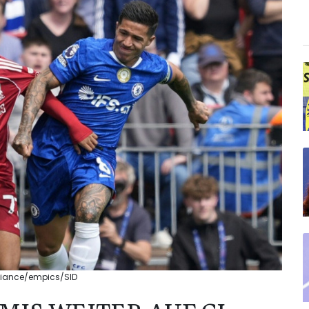
alliance/empics/SID