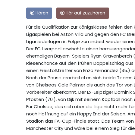
Hören
Hör auf zuzuhören
Für die Qualifikation zur Königsklasse fehlen de
Ligaspielen bei Aston Villa und gegen den FC Bre
Liganiederlagen in Folge zumindest wieder eine
Der FC Liverpool erwischte einen herausragenden 
ehemaligen Bayern-Spielers Ryan Gravenberch (6.) 
Riesenchance auf den frühen Doppelschlag aus (11
einen Freistoßtreffer von Enzo Fernández (35.) a
Nach der Pause erarbeiteten sich beide Teams C
von Chelseas Cole Palmer als auch das Tor von 
Vorbereiter aberkannt. Der Ex-Leipziger Dominik
Pfosten (70.), van Dijk mit seinem Kopfball nach e
Für Chelsea, das sich über die Liga nicht mehr f
noch Hoffnung auf ein Happy End der Saison.
Stadion das FA-Cup-Finale statt. Das Team von 
Manchester City und wäre bei einem Sieg für die 