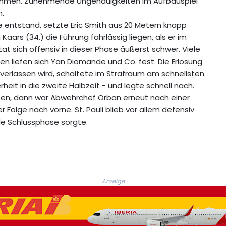
 kommen. Zunehmende Ungenauigkeiten im Aufbauspiel
n.
e entstand, setzte Eric Smith aus 20 Metern knapp
 Kaars (34.) die Führung fahrlässig liegen, als er im
tat sich offensiv in dieser Phase äußerst schwer. Viele
en liefen sich Yan Diomande und Co. fest. Die Erlösung
 verlassen wird, schaltete im Strafraum am schnellsten.
heit in die zweite Halbzeit - und legte schnell nach.
ten, dann war Abwehrchef Orban erneut nach einer
er Folge nach vorne. St. Pauli blieb vor allem defensiv
de Schlussphase sorgte.
Anzeige