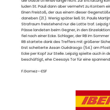
die Gäste offensiv lange nicht zur Entfaltung
luden St. Pauli dann aber vermehrt zu Kontern ei
Einen Freistoß, der aus einem dieser Gegenstöß
daneben (21.). Wenig später ließ St. Paulis Martijn
Strafraum freistehend nur die Latte traf. Leipzig 
Pässe landeten beim Gegner, in den Einzelaktion
fiel nach einer Ecke. Schlager, der RB im Sommer
RB startete dank des Treffers mit größerer Sicher
Erst scheiterte Assan Ouédraogo (54.) am Pfos
Ecke per Kopf zur Stelle. Leipzig spielte auch in d
beschäftigt, ehe Ceesays Tor für eine spannen
F.Gomez--ESF