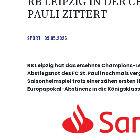
RB LEIPZIG IN DER C
PAULI ZITTERT
SPORT
09.05.2026
RB Leipzig hat das ersehnte Champions-Le
Abstiegsnot des FC St. Pauli nochmals verg
Saisonheimspiel trotz einer zähen ersten Ha
Europapokal-Abstinenz in die Königsklass