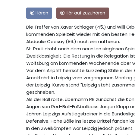
Hören
Hör auf zuzuhören
Die Treffer von Xaver Schlager (45.) und Willi Or
kommenden Spielzeit wieder mit den besten Te
Abdoulie Ceesay (86.) noch einmal heran.
St. Pauli droht nach dem neunten sieglosen Spie
Zweitklassigkeit. Die Rettung in die Relegation 
Wolfsburg am kommenden Wochenende aber wei
Vor dem Anpfiff herrschte kurzzeitig Stille in d
Amokfahrt in Leipzig vom vergangenen Montag geda
der Leipzig-Kurve stand "Leipzig steht zusammen
geschrieben.
Als der Ball rollte, übernahm RB zunächst die Ko
Augen von Red-Bull-Fußballboss Jürgen Klopp un
Jahren Leipzigs Aufstiegstrainer in die Bundesli
Defensive. Hohe Bälle ins letzte Drittel fanden
In den Zweikämpfen war Leipzig jedoch präsent. D