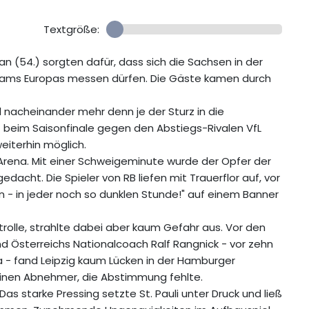
Textgröße:
ban (54.) sorgten dafür, dass sich die Sachsen in der
ams Europas messen dürfen. Die Gäste kamen durch
l nacheinander mehr denn je der Sturz in die
ist beim Saisonfinale gegen den Abstiegs-Rivalen VfL
terhin möglich.
er Arena. Mit einer Schweigeminute wurde der Opfer der
cht. Die Spieler von RB liefen mit Trauerflor auf, vor
 - in jeder noch so dunklen Stunde!" auf einem Banner
ntrolle, strahlte dabei aber kaum Gefahr aus. Vor den
d Österreichs Nationalcoach Ralf Rangnick - vor zehn
ga - fand Leipzig kaum Lücken in der Hamburger
 keinen Abnehmer, die Abstimmung fehlte.
as starke Pressing setzte St. Pauli unter Druck und ließ